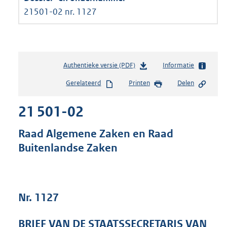
21501-02 nr. 1127
Authentieke versie (PDF)
b
Informatie
e
Gerelateerd
Printen
Delen
s
t
21 501-02
a
n
d
Raad Algemene Zaken en Raad
s
Buitenlandse Zaken
g
r
o
o
t
Nr. 1127
t
e
BRIEF VAN DE STAATSSECRETARIS VAN
: