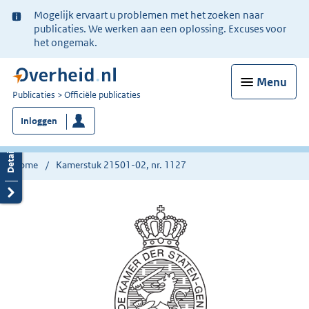
Ter
Mogelijk ervaart u problemen met het zoeken naar
informatie:
publicaties. We werken aan een oplossing. Excuses voor
het ongemak.
Menu
U
Publicaties
Officiële publicaties
bent
Inloggen
nu
hier:
Home
Kamerstuk 21501-02, nr. 1127