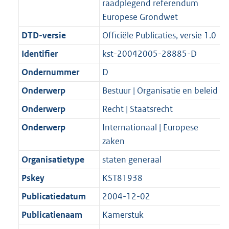
raadplegend referendum
b
K
t
Europese Grondwet
b
DTD-versie
Officiële Publicaties, versie 1.0
Identifier
kst-20042005-28885-D
Ondernummer
D
Onderwerp
Bestuur | Organisatie en beleid
Onderwerp
Recht | Staatsrecht
Onderwerp
Internationaal | Europese
zaken
Organisatietype
staten generaal
Pskey
KST81938
Publicatiedatum
2004-12-02
Publicatienaam
Kamerstuk