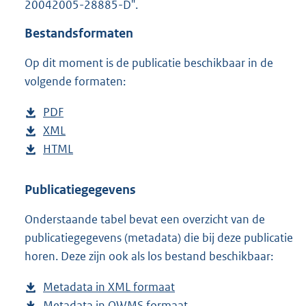
20042005-28885-D".
o
t
Bestandsformaten
t
e
Op dit moment is de publicatie beschikbaar in de
:
1
volgende formaten:
6
K
D
PDF
b
b
o
D
XML
e
b
w
o
D
HTML
s
e
b
n
w
o
t
s
e
l
n
w
a
t
s
Publicatiegegevens
o
l
n
n
a
t
Onderstaande tabel bevat een overzicht van de
a
o
l
d
n
a
publicatiegegevens (metadata) die bij deze publicatie
d
a
o
s
d
n
horen. Deze zijn ook als los bestand beschikbaar:
p
d
a
g
s
d
u
p
d
r
g
s
Metadata in XML formaat
b
b
u
p
o
r
g
Metadata in OWMS formaat
e
b