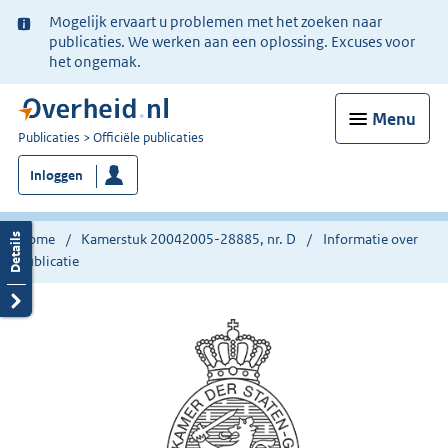
Ter
Mogelijk ervaart u problemen met het zoeken naar
informatie:
publicaties. We werken aan een oplossing. Excuses voor
het ongemak.
Menu
U
Publicaties
Officiële publicaties
bent
Inloggen
nu
hier:
Home
Kamerstuk 20042005-28885, nr. D
Informatie over
publicatie