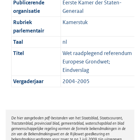
Publicerende
Eerste Kamer der Staten-
organisatie
Generaal
Rubriek
Kamerstuk
parlementair
Taal
nl
Titel
Wet raadplegend referendum
Europese Grondwet;
Eindverslag
Vergaderjaar
2004-2005
Disclaimer
De hier aangeboden pdf-bestanden van het Staatsblad, Staatscourant,
Tractatenblad, provinciaal blad, gemeenteblad, waterschapsblad en blad
gemeenschappelijke regeling vormen de formele bekendmakingen in de
zin van de Bekendmakingswet en de Rijkswet goedkeuring en
bekendmaking verdragen voor zover ze na 1 juli 2009 zijn uitgegeven.