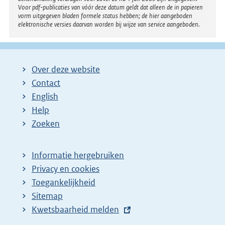
Voor pdf-publicaties van vóór deze datum geldt dat alleen de in papieren
vorm uitgegeven bladen formele status hebben; de hier aangeboden
elektronische versies daarvan worden bij wijze van service aangeboden.
Over deze website
Contact
English
Help
Zoeken
Informatie hergebruiken
Privacy en cookies
Toegankelijkheid
Sitemap
E
Kwetsbaarheid melden
x