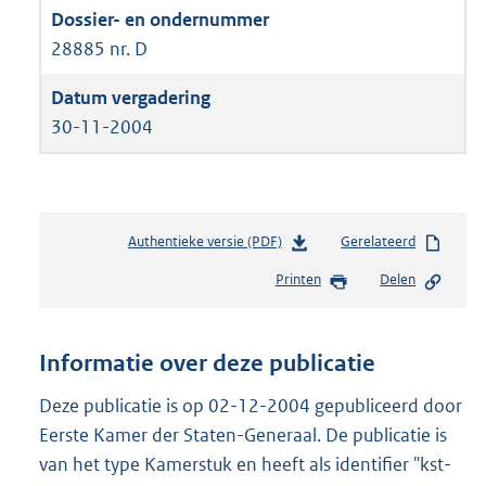
28885 nr. D
30-11-2004
Authentieke versie (PDF)
b
Gerelateerd
e
Printen
Delen
s
t
a
n
Informatie over deze publicatie
d
s
Deze publicatie is op 02-12-2004 gepubliceerd door
g
Eerste Kamer der Staten-Generaal. De publicatie is
r
van het type Kamerstuk en heeft als identifier "kst-
o