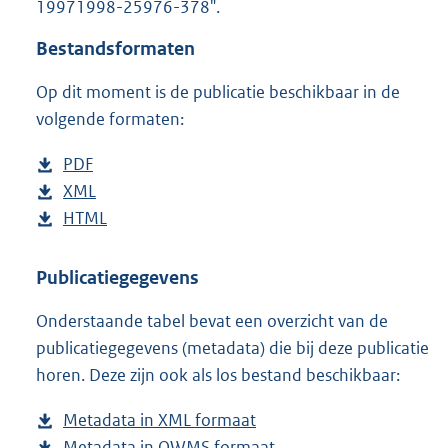
19971998-25976-378".
o
t
Bestandsformaten
t
e
Op dit moment is de publicatie beschikbaar in de
:
1
volgende formaten:
4
K
D
PDF
b
b
o
D
XML
e
b
w
o
D
HTML
s
e
b
n
w
o
t
s
e
l
n
w
a
t
s
Publicatiegegevens
o
l
n
n
a
t
Onderstaande tabel bevat een overzicht van de
a
o
l
d
n
a
publicatiegegevens (metadata) die bij deze publicatie
d
a
o
s
d
n
horen. Deze zijn ook als los bestand beschikbaar:
p
d
a
g
s
d
u
p
d
r
g
s
Metadata in XML formaat
b
b
u
p
o
r
g
Metadata in OWMS formaat
e
b