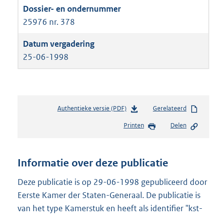
25976 nr. 378
25-06-1998
Authentieke versie (PDF)
b
Gerelateerd
e
Printen
Delen
s
t
a
n
Informatie over deze publicatie
d
s
Deze publicatie is op 29-06-1998 gepubliceerd door
g
Eerste Kamer der Staten-Generaal. De publicatie is
r
van het type Kamerstuk en heeft als identifier "kst-
o