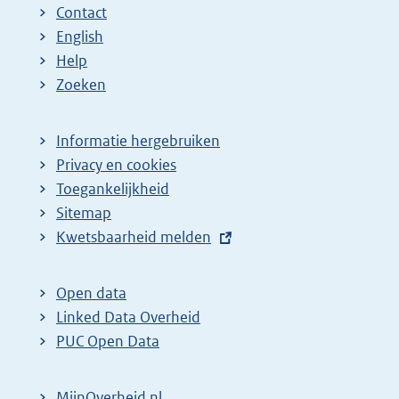
Contact
English
Help
Zoeken
Informatie hergebruiken
Privacy en cookies
Toegankelijkheid
Sitemap
E
Kwetsbaarheid melden
x
t
Open data
e
Linked Data Overheid
r
PUC Open Data
n
e
MijnOverheid.nl