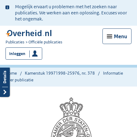
Ter
Mogelijk ervaart u problemen met het zoeken naar
informatie:
publicaties. We werken aan een oplossing. Excuses voor
het ongemak.
Menu
U
Publicaties
Officiële publicaties
bent
Inloggen
nu
hier:
Home
Kamerstuk 19971998-25976, nr. 378
Informatie
over publicatie