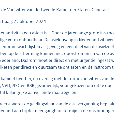
o
o
 de Voorzitter van de Tweede Kamer der Staten-Generaal
t
 Haag, 25 oktober 2024
t
e
erland zit in een asielcrisis. Door de jarenlange grote instr
:
dige vorm onhoudbaar. De asielopvang in Nederland zit over
4
 enorme wachtlijsten als gevolg en een deel van de asielzoe
0
ben op bescherming kunnen niet doorstromen en van de asiel
K
 Nederland. Daarom moet er direct en met urgentie ingeze
b
elketen per direct en duurzaam te ontlasten en de instroom 
 kabinet heeft er, na overleg met de fractievoorzitters van 
, VVD, NSC en BBB gezamenlijk, voor gekozen om dit te do
tal belangrijke aanvullende maatregelen.
ereerst wordt de geldingsduur van de asielvergunning bepaalde
erland aan bij de meer gangbare termijn in de ons omringe