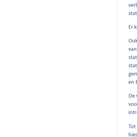
ver
sta
Er 
Ook
van
sta
sta
gem
en 
De 
voo
int
Tot
hie