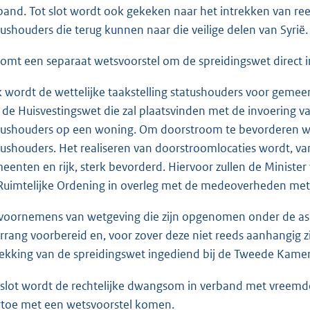
band. Tot slot wordt ook gekeken naar het intrekken van re
tushouders die terug kunnen naar die veilige delen van Syrië.
komt een separaat wetsvoorstel om de spreidingswet direct in 
 wordt de wettelijke taakstelling statushouders voor gemeent
 de Huisvestingswet die zal plaatsvinden met de invoering 
tushouders op een woning. Om doorstroom te bevorderen wo
tushouders. Het realiseren van doorstroomlocaties wordt, v
eenten en rijk, sterk bevorderd. Hiervoor zullen de Minister 
Ruimtelijke Ordening in overleg met de medeoverheden m
voornemens van wetgeving die zijn opgenomen onder de asi
rrang voorbereid en, voor zover deze niet reeds aanhangig zi
rekking van de spreidingswet ingediend bij de Tweede Kamer, 
 slot wordt de rechtelijke dwangsom in verband met vreemdel
rtoe met een wetsvoorstel komen.