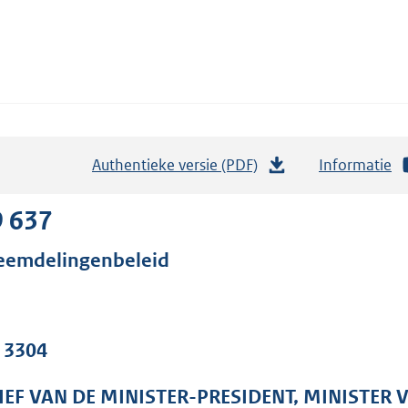
Authentieke versie (PDF)
b
Informatie
e
s
9 637
t
eemdelingenbeleid
a
n
d
s
. 3304
g
r
IEF VAN DE MINISTER-PRESIDENT, MINISTER