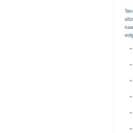
Ten
uit
naa
vol
•
•
•
•
•
•