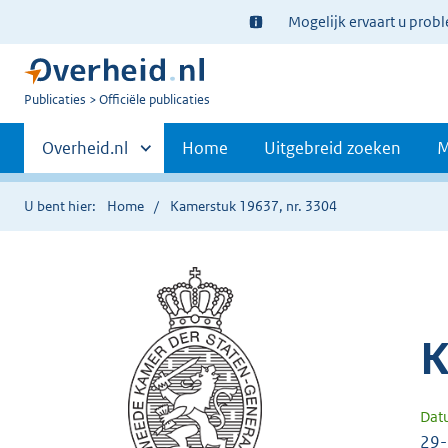
Ter
Mogelijk ervaart u prob
informatie:
U
Publicaties
Officiële publicaties
bent
Primaire
nu
Andere
Overheid.nl
Home
Uitgebreid zoeken
M
hier:
sites
navigatie
binnen
U bent hier:
Home
Kamerstuk 19637, nr. 3304
K
Dat
29-