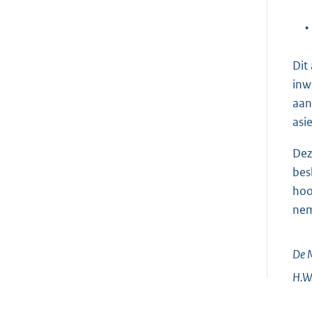
•
Dit
inw
aan
asi
Dez
bes
hoo
ne
De M
H.W