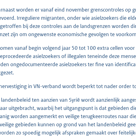
rnaast worden er vanaf eind november grenscontroles op g
evoerd. Irreguliere migranten, onder wie asielzoekers die el
getroffen bij deze controles aan de landsgrenzen worden dire
inzet zijn om ongewenste economische gevolgen te voorko
komen vanaf begin volgend jaar 50 tot 100 extra cellen voo
geprocedeerde asielzoekers of illegalen teneinde deze mense
den ongedocumenteerde asielzoekers ter fine van identificat
tgezet.
hervestiging in VN-verband wordt beperkt tot nader order to
 landenbeleid ten aanzien van Syrië wordt aanzienlijk aange
 jaar uitgebracht, waarbij het uitgangspunt is dat gebieden die 
anig worden aangemerkt en veilige terugkeerroutes naar die
 veilige gebieden kunnen op grond van het landenbeleid gee
worden zo spoedig mogelijk afspraken gemaakt over feitelijke,