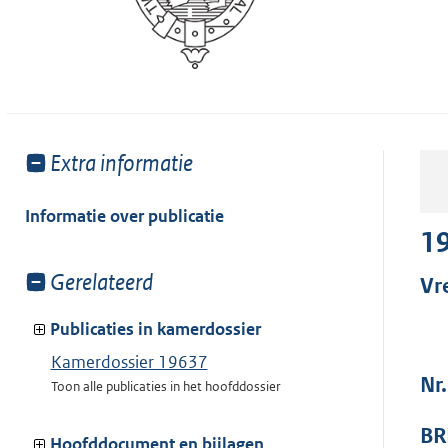
Toon
Extra informatie
meer
van:
Informatie over publicatie
1
Toon
Gerelateerd
Vr
meer
van:
Publicaties in kamerdossier
Kamerdossier 19637
Nr
Toon alle publicaties in het hoofddossier
BR
Hoofddocument en bijlagen