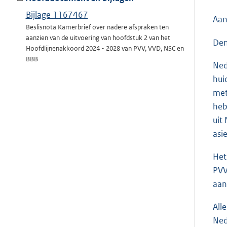
Bijlage 1167467
Aan
Beslisnota Kamerbrief over nadere afspraken ten
aanzien van de uitvoering van hoofdstuk 2 van het
Den
Hoofdlijnenakkoord 2024 - 2028 van PVV, VVD, NSC en
BBB
Ned
hui
met
heb
uit
asi
Het
PVV
aan
All
Ned