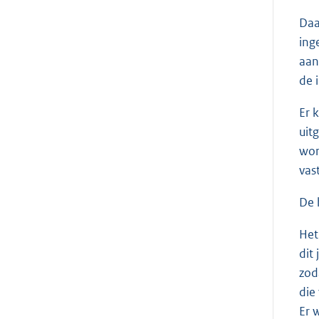
Daa
ing
aan
de 
Er 
uit
wor
vas
De 
Het
dit
zod
die
Er 