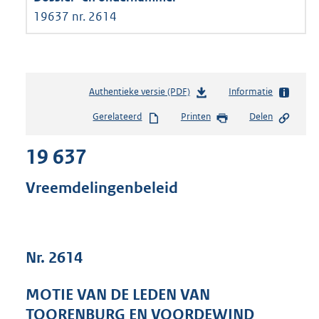
19637 nr. 2614
Authentieke versie (PDF)
b
Informatie
e
Gerelateerd
Printen
Delen
s
t
19 637
a
n
d
Vreemdelingenbeleid
s
g
r
o
Nr. 2614
o
t
t
MOTIE VAN DE LEDEN VAN
e
TOORENBURG EN VOORDEWIND
: