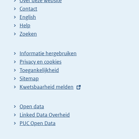
Over deze website
Contact
English
Help
Zoeken
Informatie hergebruiken
Privacy en cookies
Toegankelijkheid
Sitemap
E
Kwetsbaarheid melden
x
t
Open data
e
Linked Data Overheid
r
PUC Open Data
n
e