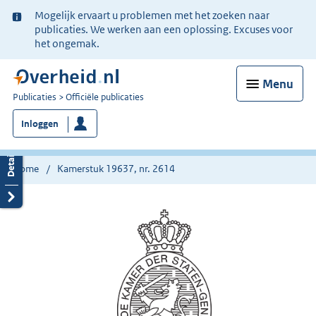
Ter
Mogelijk ervaart u problemen met het zoeken naar
informatie:
publicaties. We werken aan een oplossing. Excuses voor
het ongemak.
Menu
U
Publicaties
Officiële publicaties
bent
Inloggen
nu
hier:
Home
Kamerstuk 19637, nr. 2614