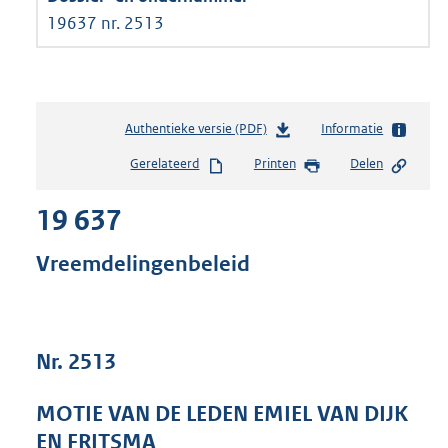
19637 nr. 2513
Authentieke versie (PDF)
b
Informatie
e
Gerelateerd
Printen
Delen
s
t
19 637
a
n
d
Vreemdelingenbeleid
s
g
r
o
Nr. 2513
o
t
t
MOTIE VAN DE LEDEN EMIEL VAN DIJK
e
EN FRITSMA
: