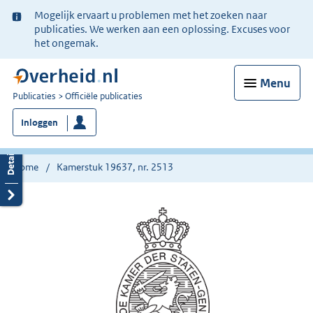
Ter
Mogelijk ervaart u problemen met het zoeken naar
informatie:
publicaties. We werken aan een oplossing. Excuses voor
het ongemak.
Menu
U
Publicaties
Officiële publicaties
bent
Inloggen
nu
hier:
Home
Kamerstuk 19637, nr. 2513