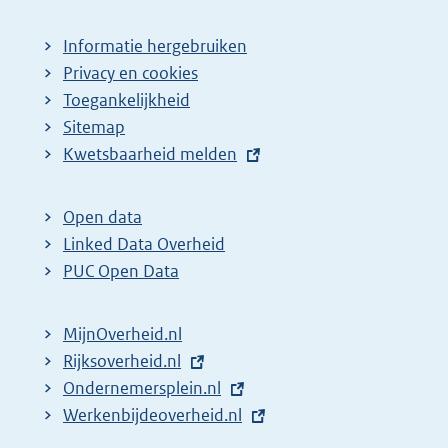
Informatie hergebruiken
Privacy en cookies
Toegankelijkheid
Sitemap
E
Kwetsbaarheid melden
x
t
Open data
e
Linked Data Overheid
r
PUC Open Data
n
e
MijnOverheid.nl
l
E
Rijksoverheid.nl
i
x
E
Ondernemersplein.nl
n
t
x
E
Werkenbijdeoverheid.nl
k
e
t
x