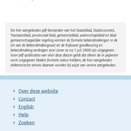
x
t
e
r
Disclaimer
De hier aangeboden pdf-bestanden van het Staatsblad, Staatscourant,
Tractatenblad, provinciaal blad, gemeenteblad, waterschapsblad en blad
n
gemeenschappelijke regeling vormen de formele bekendmakingen in de
e
zin van de Bekendmakingswet en de Rijkswet goedkeuring en
bekendmaking verdragen voor zover ze na 1 juli 2009 zijn uitgegeven.
l
Voor pdf-publicaties van vóór deze datum geldt dat alleen de in papieren
i
vorm uitgegeven bladen formele status hebben; de hier aangeboden
elektronische versies daarvan worden bij wijze van service aangeboden.
n
k
:
Over deze website
Contact
English
Help
Zoeken