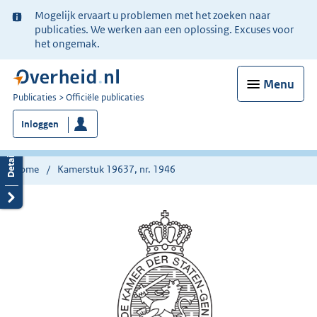
Ter
Mogelijk ervaart u problemen met het zoeken naar
informatie:
publicaties. We werken aan een oplossing. Excuses voor
het ongemak.
Menu
U
Publicaties
Officiële publicaties
bent
Inloggen
nu
hier:
Home
Kamerstuk 19637, nr. 1946