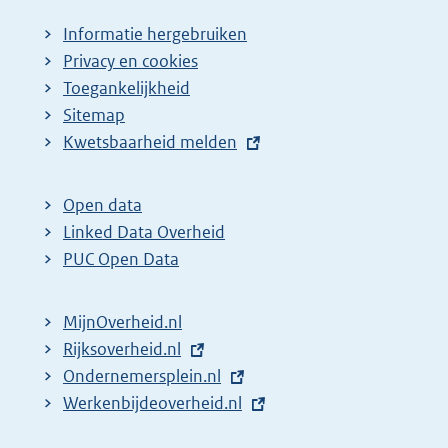
Informatie hergebruiken
Privacy en cookies
Toegankelijkheid
Sitemap
E
Kwetsbaarheid melden
x
t
Open data
e
Linked Data Overheid
r
PUC Open Data
n
e
MijnOverheid.nl
l
E
Rijksoverheid.nl
i
x
E
Ondernemersplein.nl
n
t
x
E
Werkenbijdeoverheid.nl
k
e
t
x
: