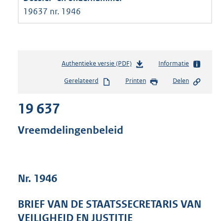
19637 nr. 1946
Authentieke versie (PDF)
b
Informatie
e
Gerelateerd
Printen
Delen
s
t
19 637
a
n
d
Vreemdelingenbeleid
s
g
r
o
Nr. 1946
o
t
t
BRIEF VAN DE STAATSSECRETARIS VAN
e
VEILIGHEID EN JUSTITIE
: