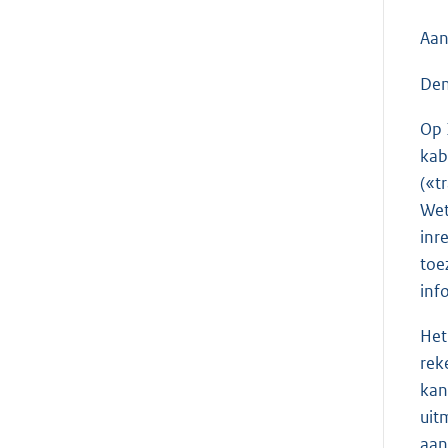
Aan
Den
Op 
kab
(«t
Wet
inr
toe
inf
Het
rek
kan
uit
aan