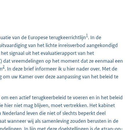
1
uatie van de Europese terugkeerrichtlijn
. In de
uitvaardiging van het lichte inreisverbod aangekondigd
het signaal uit het evaluatierapport van het
 dat vreemdelingen op het moment dat ze eenmaal een
2
en
. In deze brief informeer ik u hier nader over. Met de
ng om uw Kamer over deze aanpassing van het beleid te
 om een actief terugkeerbeleid te voeren en in het beleid
 hier niet mag blijven, moet vertrekken. Het kabinet
 Nederland leven die niet of slechts beperkt deel
taat wanneer wij als samenleving zouden berusten in de
elingen. In lijn met deze doelstellingen is de «trap-op-