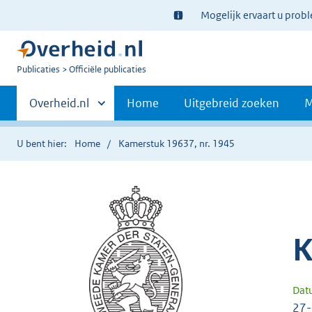
Ter
Mogelijk ervaart u prob
informatie:
U
Publicaties
Officiële publicaties
bent
Primaire
nu
Andere
Overheid.nl
Home
Uitgebreid zoeken
M
hier:
sites
navigatie
binnen
U bent hier:
Home
Kamerstuk 19637, nr. 1945
K
Dat
27-