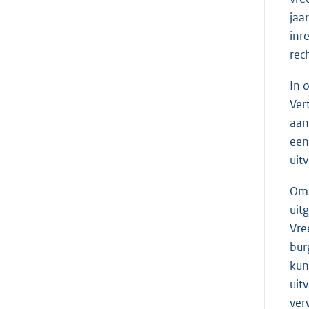
jaa
inr
rec
In 
Ver
aan
een
uit
Om 
uit
Vre
bur
kun
uit
ver