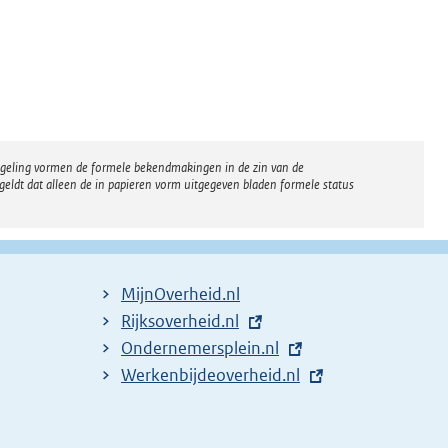
regeling vormen de formele bekendmakingen in de zin van de
eldt dat alleen de in papieren vorm uitgegeven bladen formele status
MijnOverheid.nl
E
Rijksoverheid.nl
x
E
Ondernemersplein.nl
t
x
E
Werkenbijdeoverheid.nl
e
t
x
r
e
t