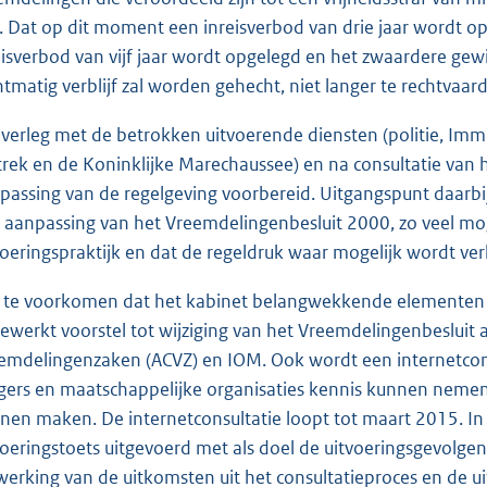
r. Dat op dit moment een inreisverbod van drie jaar wordt op
eisverbod van vijf jaar wordt opgelegd en het zwaardere gew
htmatig verblijf zal worden gehecht, niet langer te rechtvaar
overleg met de betrokken uitvoerende diensten (politie, Immi
trek en de Koninklijke Marechaussee) en na consultatie van 
passing van de regelgeving voorbereid. Uitgangspunt daarbij 
 aanpassing van het Vreemdelingenbesluit 2000, zo veel moge
voeringspraktijk en dat de regeldruk waar mogelijk wordt ver
te voorkomen dat het kabinet belangwekkende elementen bij
gewerkt voorstel tot wijziging van het Vreemdelingenbeslui
emdelingenzaken (ACVZ) en IOM. Ook wordt een internetcons
gers en maatschappelijke organisaties kennis kunnen nemen 
nen maken. De internetconsultatie loopt tot maart 2015. In 
voeringstoets uitgevoerd met als doel de uitvoeringsgevolgen
werking van de uitkomsten uit het consultatieproces en de uit