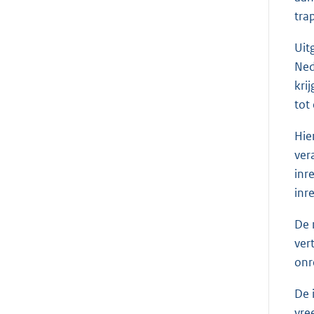
tra
Uit
Ned
kri
tot
Hie
ver
inr
inr
De 
ver
onre
De 
vre