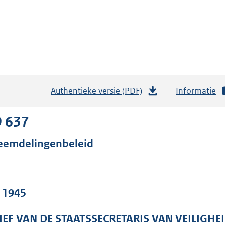
Authentieke versie (PDF)
b
Informatie
e
s
9 637
t
eemdelingenbeleid
a
n
d
s
. 1945
g
r
IEF VAN DE STAATSSECRETARIS VAN VEILIGHEI