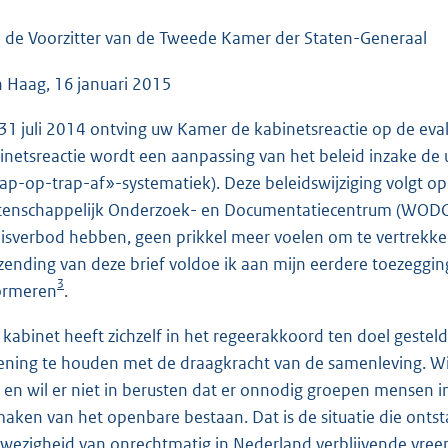
o
o
 de Voorzitter van de Tweede Kamer der Staten-Generaal
t
 Haag, 16 januari 2015
t
e
31 juli 2014 ontving uw Kamer de kabinetsreactie op de eval
:
inetsreactie wordt een aanpassing van het beleid inzake de 
3
rap-op-trap-af»-systematiek). Deze beleidswijziging volgt op 
9
enschappelijk Onderzoek- en Documentatiecentrum (WODC)
K
eisverbod hebben, geen prikkel meer voelen om te vertrekk
b
zending van deze brief voldoe ik aan mijn eerdere toezeggi
3
ormeren
.
 kabinet heeft zichzelf in het regeerakkoord ten doel gesteld
ening te houden met de draagkracht van de samenleving. Wie
 en wil er niet in berusten dat er onnodig groepen mensen in
maken van het openbare bestaan. Dat is de situatie die onts
wezigheid van onrechtmatig in Nederland verblijvende vreemd