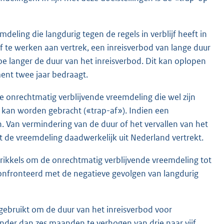
mdeling die langdurig tegen de regels in verblijf heeft in
 te werken aan vertrek, een inreisverbod van lange duur
hoe langer de duur van het inreisverbod. Dit kan oplopen
ment twee jaar bedraagt.
e onrechtmatig verblijvende vreemdeling die wel zijn
g kan worden gebracht («trap-af»). Indien een
n. Van vermindering van de duur of het vervallen van het
t de vreemdeling daadwerkelijk uit Nederland vertrekt.
prikkels om de onrechtmatig verblijvende vreemdeling tot
confronteerd met de negatieve gevolgen van langdurig
gebruikt om de duur van het inreisverbod voor
inder dan zes maanden te verhogen van drie naar vijf