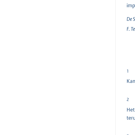
imp
De S
F.
T
1
Ka
2
Het
ter