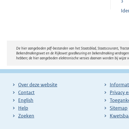
3
Ide
De hier aangeboden pdf-bestanden van het Staatsblad, Staatscourant, Tract
Disclaimer
Bekendmakingswet en de Rijkswet goedkeuring en bekendmaking verdragen voor
hebben; de hier aangeboden elektronische versies daarvan worden bij wijze 
Over deze website
Informat
Contact
Privacy 
English
Toeganke
Help
Sitemap
Zoeken
E
Kwetsba
x