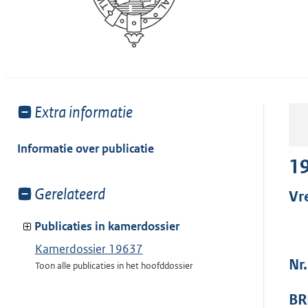
Toon
Extra informatie
meer
van:
Informatie over publicatie
1
Toon
Gerelateerd
Vr
meer
van:
Publicaties in kamerdossier
Kamerdossier 19637
Nr
Toon alle publicaties in het hoofddossier
BR