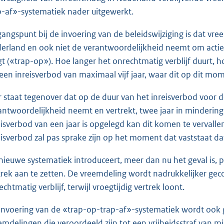
p-af»-systematiek nader uitgewerkt.
gangspunt bij de invoering van de beleidswijziging is dat vree
erland en ook niet de verantwoordelijkheid neemt om actief
jgt («trap-op»). Hoe langer het onrechtmatig verblijf duurt, 
 een inreisverbod van maximaal vijf jaar, waar dit op dit mo
r staat tegenover dat op de duur van het inreisverbod voor d
antwoordelijkheid neemt en vertrekt, twee jaar in minderin
eisverbod van een jaar is opgelegd kan dit komen te vervalle
eisverbod zal pas sprake zijn op het moment dat vaststaat da
nieuwe systematiek introduceert, meer dan nu het geval is, 
trek aan te zetten. De vreemdeling wordt nadrukkelijker ge
chtmatig verblijf, terwijl vroegtijdig vertrek loont.
invoering van de «trap-op-trap-af»-systematiek wordt ook 
emdelingen die veroordeeld zijn tot een vrijheidsstraf van m