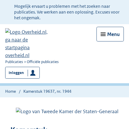
Ter
Mogelijk ervaart u problemen met het zoeken naar
informatie:
publicaties. We werken aan een oplossing. Excuses voor
het ongemak.
Menu
U
Publicaties
Officiële publicaties
bent
Inloggen
nu
hier:
Home
Kamerstuk 19637, nr. 1944