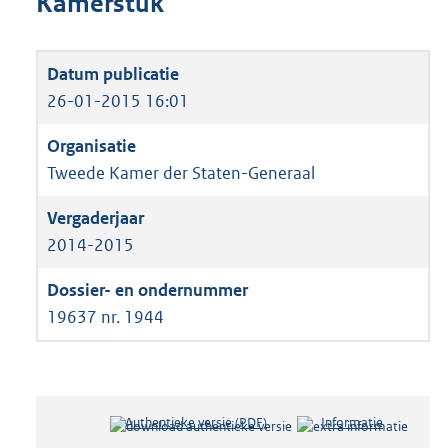
Kamerstuk
26-01-2015 16:01
Tweede Kamer der Staten-Generaal
2014-2015
19637 nr. 1944
Authentieke versie (PDF)
b
Informatie
e