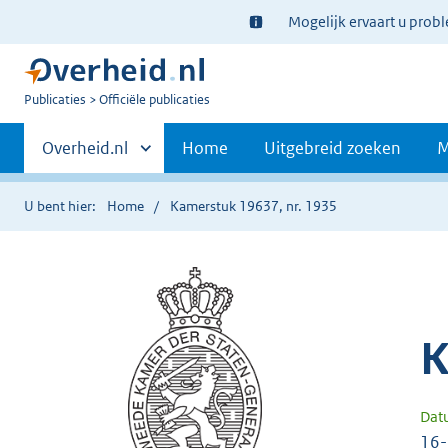
Ter
Mogelijk ervaart u prob
informatie:
U
Publicaties
Officiële publicaties
bent
Primaire
nu
Andere
Overheid.nl
Home
Uitgebreid zoeken
M
hier:
sites
navigatie
binnen
U bent hier:
Home
Kamerstuk 19637, nr. 1935
K
Dat
16-