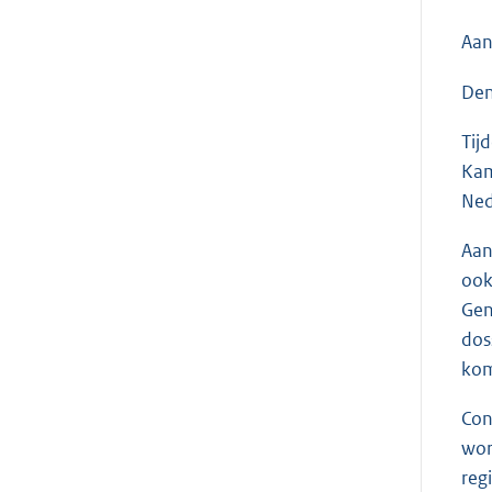
Aan
Den
Tij
Kam
Ned
Aan
ook
Gen
dos
kom
Con
wor
regi