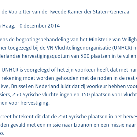
o
o
 de Voorzitter van de Tweede Kamer der Staten-Generaal
t
 Haag, 10 december 2014
t
e
dens de begrotingsbehandeling van het Ministerie van Veiligh
:
er toegezegd bij de VN Vluchtelingenorganisatie (UNHCR) na t
3
erlandse hervestigingsquotum van 500 plaatsen in te vullen
7
K
 UNHCR is voorgelegd of het zijn voorkeur heeft dat met na
b
 rekening moet worden gehouden met de noden in de rest 
ève, Brussel en Nederland luidt dat zij voorkeur hebben voo
siers, 250 Syrische vluchtelingen en 150 plaatsen voor vluch
en voor hervestiging.
creet betekent dit dat de 250 Syrische plaatsen in het her
den gevuld met een missie naar Libanon en een missie naar 
o.