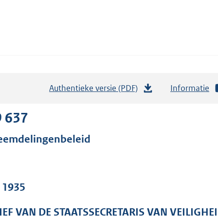
Authentieke versie (PDF)
b
Informatie
e
s
9 637
t
eemdelingenbeleid
a
n
d
s
. 1935
g
r
IEF VAN DE STAATSSECRETARIS VAN VEILIGHEI