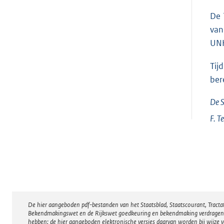
De 
van
UN
Tij
ber
De S
F.
T
De hier aangeboden pdf-bestanden van het Staatsblad, Staatscourant, Tract
Disclaimer
Bekendmakingswet en de Rijkswet goedkeuring en bekendmaking verdragen voor
hebben; de hier aangeboden elektronische versies daarvan worden bij wijze 