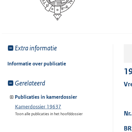
Toon
Extra informatie
meer
van:
Informatie over publicatie
1
Toon
Gerelateerd
Vr
meer
van:
Publicaties in kamerdossier
Kamerdossier 19637
Nr
Toon alle publicaties in het hoofddossier
BR