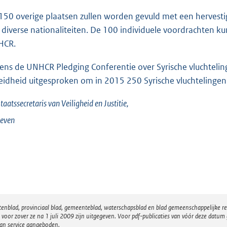
150 overige plaatsen zullen worden gevuld met een hervesti
 diverse nationaliteiten. De 100 individuele voordrachten 
HCR.
dens de UNHCR Pledging Conferentie over Syrische vluchteli
eidheid uitgesproken om in 2015 250 Syrische vluchtelingen 
taatssecretaris van Veiligheid en Justitie,
eeven
atenblad, provinciaal blad, gemeenteblad, waterschapsblad en blad gemeenschappelijke 
 zover ze na 1 juli 2009 zijn uitgegeven. Voor pdf-publicaties van vóór deze datum g
van service aangeboden.