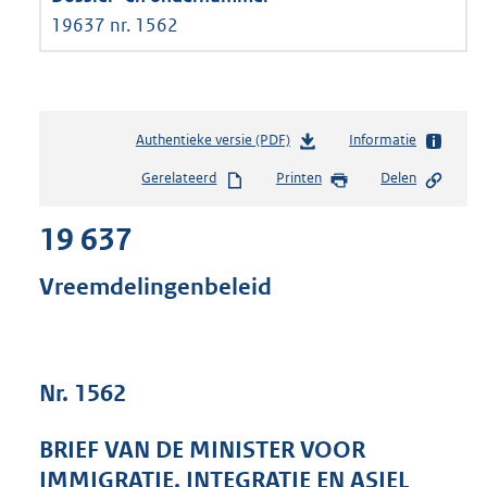
19637 nr. 1562
Authentieke versie (PDF)
b
Informatie
e
Gerelateerd
Printen
Delen
s
t
19 637
a
n
d
Vreemdelingenbeleid
s
g
r
o
Nr. 1562
o
t
t
BRIEF VAN DE MINISTER VOOR
e
IMMIGRATIE, INTEGRATIE EN ASIEL
: