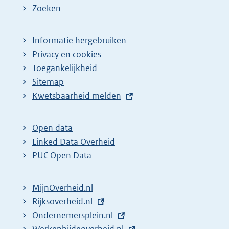
Zoeken
Informatie hergebruiken
Privacy en cookies
Toegankelijkheid
Sitemap
E
Kwetsbaarheid melden
x
t
Open data
e
Linked Data Overheid
r
PUC Open Data
n
e
MijnOverheid.nl
l
E
Rijksoverheid.nl
i
x
E
Ondernemersplein.nl
n