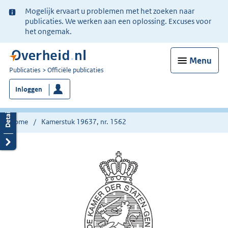
Ter
Mogelijk ervaart u problemen met het zoeken naar
informatie:
publicaties. We werken aan een oplossing. Excuses voor
het ongemak.
Menu
U
Publicaties
Officiële publicaties
bent
Inloggen
nu
hier:
Home
Kamerstuk 19637, nr. 1562