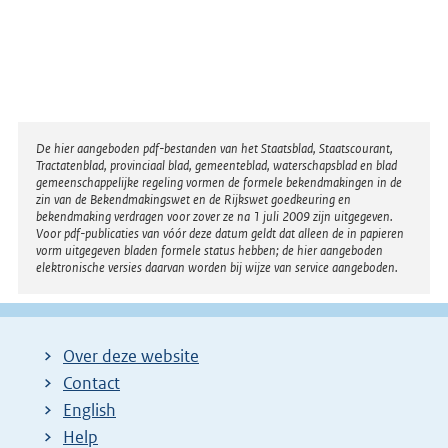
Disclaimer
De hier aangeboden pdf-bestanden van het Staatsblad, Staatscourant,
Tractatenblad, provinciaal blad, gemeenteblad, waterschapsblad en blad
gemeenschappelijke regeling vormen de formele bekendmakingen in de
zin van de Bekendmakingswet en de Rijkswet goedkeuring en
bekendmaking verdragen voor zover ze na 1 juli 2009 zijn uitgegeven.
Voor pdf-publicaties van vóór deze datum geldt dat alleen de in papieren
vorm uitgegeven bladen formele status hebben; de hier aangeboden
elektronische versies daarvan worden bij wijze van service aangeboden.
Over deze website
Contact
English
Help