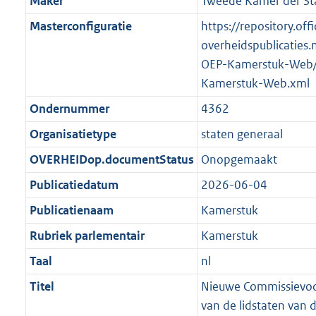
Maker
Tweede Kamer der St
t
b
Masterconfiguratie
https://repository.offi
overheidspublicaties.
OEP-Kamerstuk-Web/
Kamerstuk-Web.xml
Ondernummer
4362
Organisatietype
staten generaal
OVERHEIDop.documentStatus
Onopgemaakt
Publicatiedatum
2026-06-04
Publicatienaam
Kamerstuk
Rubriek parlementair
Kamerstuk
Taal
nl
Titel
Nieuwe Commissievoors
van de lidstaten van 