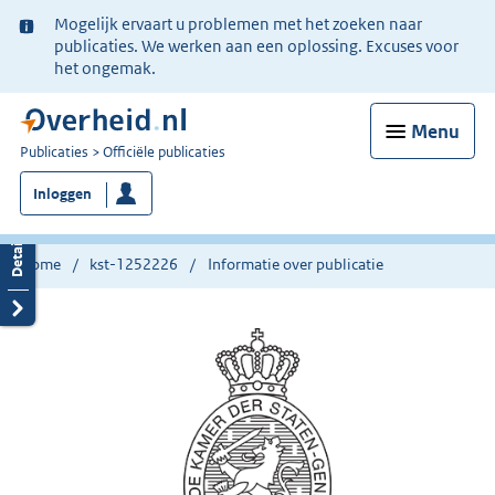
Ter
Mogelijk ervaart u problemen met het zoeken naar
informatie:
publicaties. We werken aan een oplossing. Excuses voor
het ongemak.
Menu
U
Publicaties
Officiële publicaties
bent
Inloggen
nu
hier:
Home
kst-1252226
Informatie over publicatie