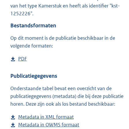
4
van het type Kamerstuk en heeft als identifier "kst-
6
1252226".
K
b
Bestandsformaten
Op dit moment is de publicatie beschikbaar in de
volgende formaten:
D
PDF
b
o
e
w
s
Publicatiegegevens
n
t
Onderstaande tabel bevat een overzicht van de
l
a
publicatiegegevens (metadata) die bij deze publicatie
o
n
horen. Deze zijn ook als los bestand beschikbaar:
a
d
d
s
Metadata in XML formaat
b
p
g
Metadata in OWMS formaat
e
b
u
r