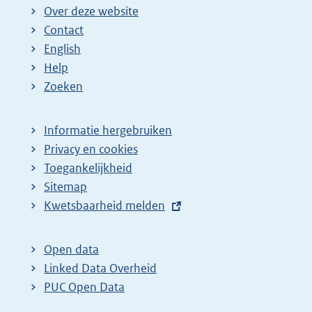
Over deze website
Contact
English
Help
Zoeken
Informatie hergebruiken
Privacy en cookies
Toegankelijkheid
Sitemap
E
Kwetsbaarheid melden
x
t
Open data
e
Linked Data Overheid
r
PUC Open Data
n