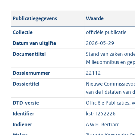
s
e
b
o
t
s
l
o
Publicatiegegevens
Waarde
a
t
i
t
n
a
c
t
Collectie
officiële publicatie
d
n
a
e
Datum van uitgifte
2026-05-29
s
d
t
:
g
s
Documenttitel
Stand van zaken ond
i
4
r
g
Milieuomnibus en gep
e
6
o
r
i
K
Dossiernummer
22112
o
o
n
b
Dossiertitel
Nieuwe Commissievoors
t
o
f
van de lidstaten van 
t
t
o
e
t
DTD-versie
Officiële Publicaties, v
r
:
e
m
Identifier
kst-1252226
2
:
a
Indiener
A.W.H. Bertram
K
2
a
b
K