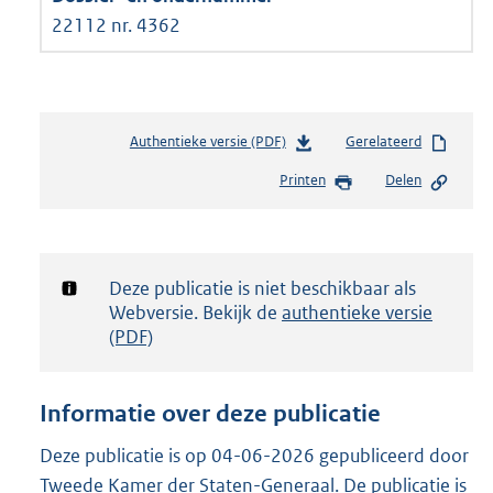
22112 nr. 4362
Authentieke versie (PDF)
b
Gerelateerd
e
Printen
Delen
s
t
a
n
d
Notificatie:
Deze publicatie is niet beschikbaar als
s
Webversie. Bekijk de
authentieke versie
g
(PDF)
r
o
o
Informatie over deze publicatie
t
t
Deze publicatie is op 04-06-2026 gepubliceerd door
e
Tweede Kamer der Staten-Generaal. De publicatie is
: