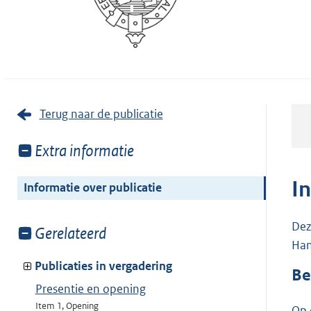
Terug naar de publicatie
Toon
Extra informatie
meer
van:
I
Informatie over publicatie
Dez
Toon
Gerelateerd
Han
meer
van:
Publicaties in vergadering
Be
Presentie en opening
Item 1, Opening
Op 