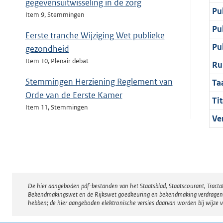
gegevensuitwisseling in de zorg
Pu
Item 9, Stemmingen
Pu
Eerste tranche Wijziging Wet publieke
Pu
gezondheid
Item 10, Plenair debat
Ru
Stemmingen Herziening Reglement van
Ta
Orde van de Eerste Kamer
Tit
Item 11, Stemmingen
Ve
Stemmingen overige moties Herziening
Reglement van Orde van de Eerste Kamer
Item 12, Stemmingen
Stemming Ordevoorstel opschorting
De hier aangeboden pdf-bestanden van het Staatsblad, Staatscourant, Tract
Disclaimer
plenaire behandeling Wet toekomst
Bekendmakingswet en de Rijkswet goedkeuring en bekendmaking verdragen voor
pensioenen
hebben; de hier aangeboden elektronische versies daarvan worden bij wijze 
Item 13, Stemmingen