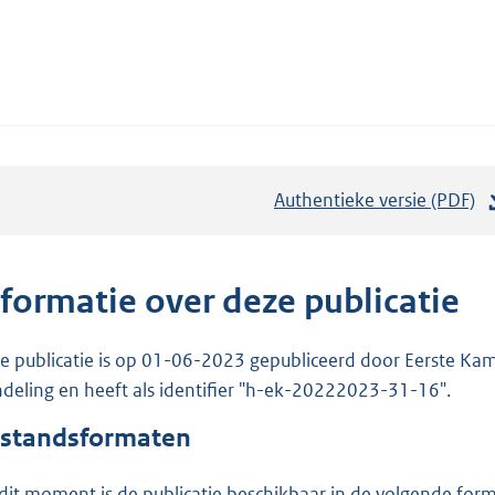
Authentieke versie (PDF)
b
e
s
t
nformatie over deze publicatie
a
n
e publicatie is op 01-06-2023 gepubliceerd door Eerste Kame
d
deling en heeft als identifier "h-ek-20222023-31-16".
s
standsformaten
g
r
dit moment is de publicatie beschikbaar in de volgende for