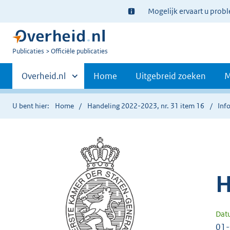
Ter
Mogelijk ervaart u prob
informatie:
U
Publicaties
Officiële publicaties
bent
Primaire
nu
Andere
Overheid.nl
Home
Uitgebreid zoeken
M
hier:
sites
navigatie
binnen
U bent hier:
Home
Handeling 2022-2023, nr. 31 item 16
Inf
H
Dat
01-