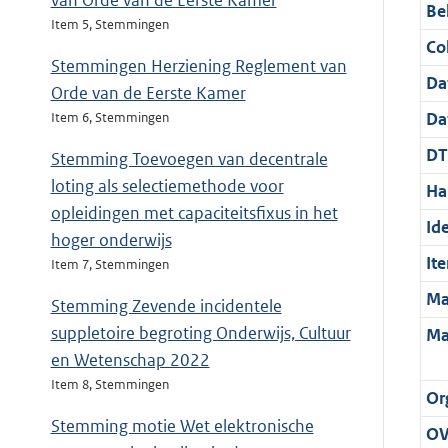
van Orde van de Eerste Kamer
Be
Item 5, Stemmingen
Col
Stemmingen Herziening Reglement van
Da
Orde van de Eerste Kamer
Da
Item 6, Stemmingen
DT
Stemming Toevoegen van decentrale
loting als selectiemethode voor
Ha
opleidingen met capaciteitsfixus in het
Ide
hoger onderwijs
It
Item 7, Stemmingen
Ma
Stemming Zevende incidentele
suppletoire begroting Onderwijs, Cultuur
Ma
en Wetenschap 2022
Item 8, Stemmingen
Or
Stemming motie Wet elektronische
OV