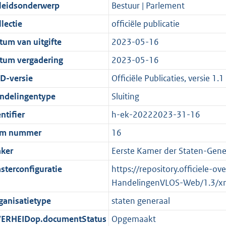
t
a
c
i
:
e
t
t
leidsonderwerp
Bestuur | Parlement
d
n
i
t
a
c
9
:
e
t
lectie
officiële publicatie
s
d
e
i
t
a
3
9
:
e
g
s
i
e
i
t
K
K
1
:
tum van uitgifte
2023-05-16
r
g
n
i
e
i
b
b
K
4
tum vergadering
2023-05-16
o
r
f
n
i
e
b
K
D-versie
Officiële Publicaties, versie 1.1
o
o
o
f
n
i
b
t
o
r
o
f
n
ndelingentype
Sluiting
t
t
m
r
o
f
ntifier
h-ek-20222023-31-16
e
t
a
m
r
o
em nummer
16
:
e
a
a
m
r
2
:
t
a
a
m
ker
Eerste Kamer der Staten-Gene
K
2
t
a
a
sterconfiguratie
https://repository.officiele-o
b
K
t
a
HandelingenVLOS-Web/1.3/x
b
t
ganisatietype
staten generaal
ERHEIDop.documentStatus
Opgemaakt