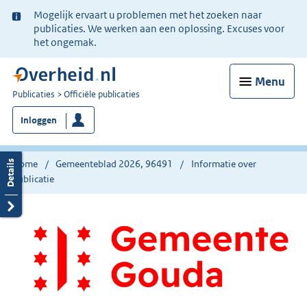
Ter
Mogelijk ervaart u problemen met het zoeken naar
informatie:
publicaties. We werken aan een oplossing. Excuses voor
het ongemak.
Menu
U
Publicaties
Officiële publicaties
bent
Inloggen
nu
hier:
Home
Gemeenteblad 2026, 96491
Informatie over
publicatie