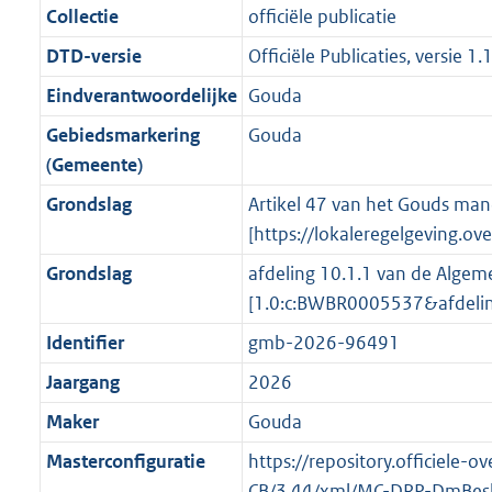
g
s
Collectie
officiële publicatie
n
i
e
i
K
K
K
2
r
g
f
n
i
e
b
b
b
5
DTD-versie
Officiële Publicaties, versie 1.
o
r
o
f
n
i
K
Eindverantwoordelijke
Gouda
o
o
r
o
f
n
b
t
o
Gebiedsmarkering
Gouda
m
r
o
f
t
t
(Gemeente)
a
m
r
o
e
t
a
a
m
r
Grondslag
Artikel 47 van het Gouds man
:
e
t
a
a
m
[https://lokaleregelgeving.
3
:
t
a
a
Grondslag
afdeling 10.1.1 van de Algem
K
2
t
a
[1.0:c:BWBR0005537&afdeli
b
K
t
b
Identifier
gmb-2026-96491
Jaargang
2026
Maker
Gouda
Masterconfiguratie
https://repository.officiele
CB/3.44/xml/MC-DRP-DmBesl