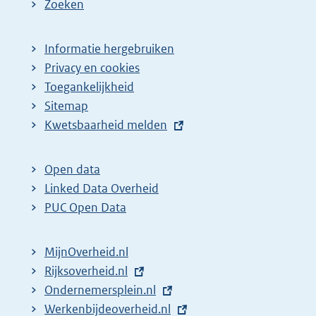
Zoeken
Informatie hergebruiken
Privacy en cookies
Toegankelijkheid
Sitemap
E
Kwetsbaarheid melden
x
t
Open data
e
Linked Data Overheid
r
PUC Open Data
n
e
MijnOverheid.nl
l
E
Rijksoverheid.nl
i
x
E
Ondernemersplein.nl
n
t
x
E
Werkenbijdeoverheid.nl
k