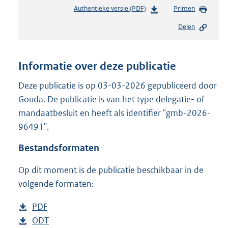
Authentieke versie (PDF)
b
Printen
e
Delen
s
t
a
n
Informatie over deze publicatie
d
s
Deze publicatie is op 03-03-2026 gepubliceerd door
g
Gouda. De publicatie is van het type delegatie- of
r
mandaatbesluit en heeft als identifier "gmb-2026-
o
96491".
o
t
Bestandsformaten
t
e
Op dit moment is de publicatie beschikbaar in de
:
2
volgende formaten:
9
4
D
PDF
b
K
o
D
ODT
e
b
b