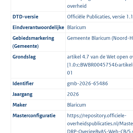
i
e
i
t
9
7
2
:
overheid
g
s
n
i
e
i
K
K
K
1
r
g
DTD-versie
Officiële Publicaties, versie 1.
f
n
i
e
b
b
b
6
o
r
o
f
n
i
K
Eindverantwoordelijke
Blaricum
o
o
r
o
f
n
b
Gebiedsmarkering
Gemeente Blaricum (Noord-H
t
o
m
r
o
f
(Gemeente)
t
t
a
m
r
o
e
t
Grondslag
artikel 4.7 van de Wet open o
a
a
m
r
:
e
[1.0:c:BWBR0045754&artike
t
a
a
m
2
:
01
t
a
a
K
2
t
a
Identifier
gmb-2026-65486
b
K
t
Jaargang
2026
b
Maker
Blaricum
Masterconfiguratie
https://repository.officiele-
overheidspublicaties.nl/Mast
DRP-OverigeBvAS-Web-CB/5.