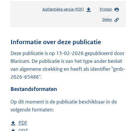
Authentieke versie (PDF)
b
Printen
e
Delen
s
t
a
n
Informatie over deze publicatie
d
s
Deze publicatie is op 13-02-2026 gepubliceerd door
g
Blaricum. De publicatie is van het type ander besluit
r
van algemene strekking en heeft als identifier "gmb-
o
2026-65486".
o
t
Bestandsformaten
t
e
Op dit moment is de publicatie beschikbaar in de
:
2
volgende formaten:
7
9
D
PDF
b
K
o
D
ODT
e
b