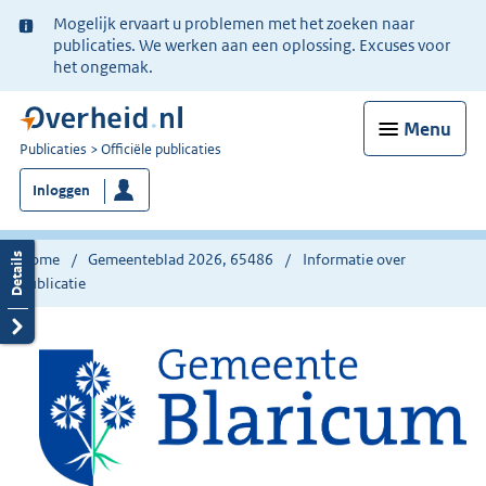
Ter
Mogelijk ervaart u problemen met het zoeken naar
informatie:
publicaties. We werken aan een oplossing. Excuses voor
het ongemak.
Menu
U
Publicaties
Officiële publicaties
bent
Inloggen
nu
hier:
Home
Gemeenteblad 2026, 65486
Informatie over
publicatie