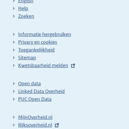
English
Help
Zoeken
Informatie hergebruiken
Privacy en cookies
Toegankelijkheid
Sitemap
E
Kwetsbaarheid melden
x
t
Open data
e
Linked Data Overheid
r
PUC Open Data
n
e
MijnOverheid.nl
l
E
Rijksoverheid.nl
i