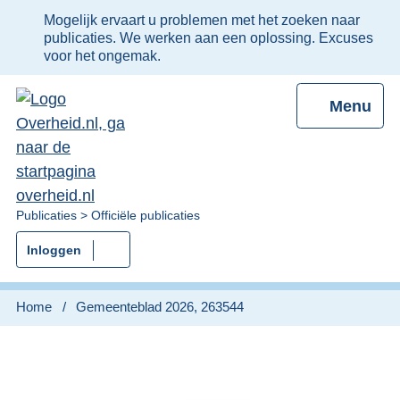
Ter
Mogelijk ervaart u problemen met het zoeken naar
informatie:
publicaties. We werken aan een oplossing. Excuses
voor het ongemak.
Menu
U
Publicaties
Officiële publicaties
bent
Inloggen
nu
hier:
Home
Gemeenteblad 2026, 263544