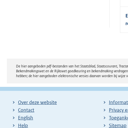
E
r
De hier aangeboden pdf-bestanden van het Staatsblad, Staatscourant, Tract
Disclaimer
Bekendmakingswet en de Rijkswet goedkeuring en bekendmaking verdragen voor
hebben; de hier aangeboden elektronische versies daarvan worden bij wijze 
Over deze website
Informat
Contact
Privacy 
English
Toeganke
Help
Sitemap