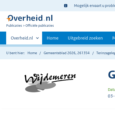
Ter
Mogelijk ervaart u prob
informatie:
U
Publicaties
Officiële publicaties
bent
Primaire
nu
Andere
Overheid.nl
Home
Uitgebreid zoeken
M
hier:
sites
navigatie
binnen
U bent hier:
Home
Gemeenteblad 2026, 261354
Terinzagele
G
Dat
03-