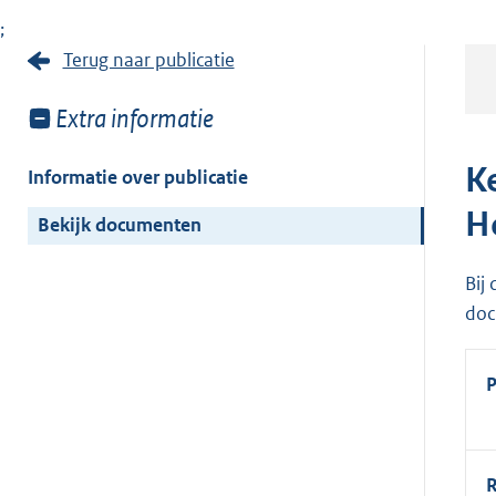
;
Terug naar publicatie
Toon
Extra informatie
meer
van:
K
Informatie over publicatie
H
Bekijk documenten
Bij
doc
P
R