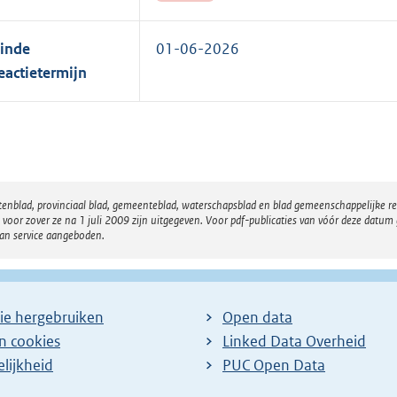
inde
01-06-2026
eactietermijn
atenblad, provinciaal blad, gemeenteblad, waterschapsblad en blad gemeenschappelijke 
 zover ze na 1 juli 2009 zijn uitgegeven. Voor pdf-publicaties van vóór deze datum g
van service aangeboden.
ie hergebruiken
Open data
en cookies
Linked Data Overheid
lijkheid
PUC Open Data