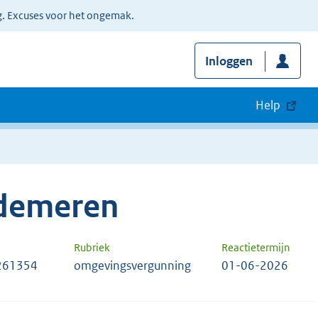
g. Excuses voor het ongemak.
Inloggen
Help
jdemeren
Rubriek
Reactietermijn
261354
omgevingsvergunning
01-06-2026