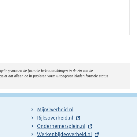
regeling vormen de formele bekendmakingen in de zin van de
eldt dat alleen de in papieren vorm uitgegeven bladen formele status
MijnOverheid.nl
E
Rijksoverheid.nl
x
E
Ondernemersplein.nl
t
x
E
Werkenbijdeoverheid.nl