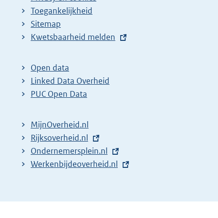
Toegankelijkheid
Sitemap
E
Kwetsbaarheid melden
x
t
Open data
e
Linked Data Overheid
r
PUC Open Data
n
e
MijnOverheid.nl
l
E
Rijksoverheid.nl
i
x
E
Ondernemersplein.nl
n
t
x
E
Werkenbijdeoverheid.nl
k
e
t
x
:
r
e
t
n
r
e
e
n
r