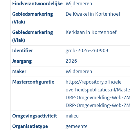
f
n
i
e
b
b
b
5
Eindverantwoordelijke
Wijdemeren
o
r
o
f
n
i
K
Gebiedsmarkering
De Kwakel in Kortenhoef
o
o
r
o
f
n
b
(Vlak)
t
o
m
r
o
f
t
t
Gebiedsmarkering
Kerklaan in Kortenhoef
a
m
r
o
e
t
(Vlak)
a
a
m
r
:
e
t
a
a
m
Identifier
gmb-2026-260903
3
:
t
a
a
Jaargang
2026
K
3
t
a
b
K
Maker
Wijdemeren
t
b
Masterconfiguratie
https://repository.officiele-
overheidspublicaties.nl/Mast
DRP-Omgevmelding-Web-ZM
DRP-Omgevmelding-Web-ZM
Omgevingsactiviteit
milieu
Organisatietype
gemeente