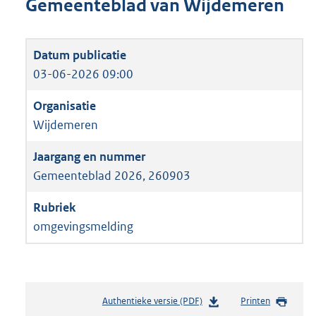
Gemeenteblad van Wijdemeren
03-06-2026 09:00
Wijdemeren
Gemeenteblad 2026, 260903
omgevingsmelding
Authentieke versie (PDF)
b
Printen
e