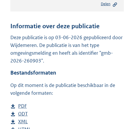
Delen
s
t
a
n
Informatie over deze publicatie
d
s
Deze publicatie is op 03-06-2026 gepubliceerd door
g
Wijdemeren. De publicatie is van het type
r
omgevingsmelding en heeft als identifier "gmb-
o
2026-260903".
o
t
Bestandsformaten
t
e
Op dit moment is de publicatie beschikbaar in de
:
2
volgende formaten:
2
0
D
PDF
b
K
o
D
ODT
e
b
b
w
o
D
XML
s
e
b