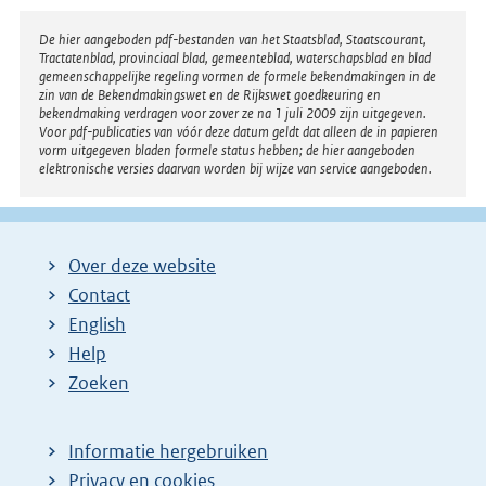
Disclaimer
De hier aangeboden pdf-bestanden van het Staatsblad, Staatscourant,
Tractatenblad, provinciaal blad, gemeenteblad, waterschapsblad en blad
gemeenschappelijke regeling vormen de formele bekendmakingen in de
zin van de Bekendmakingswet en de Rijkswet goedkeuring en
bekendmaking verdragen voor zover ze na 1 juli 2009 zijn uitgegeven.
Voor pdf-publicaties van vóór deze datum geldt dat alleen de in papieren
vorm uitgegeven bladen formele status hebben; de hier aangeboden
elektronische versies daarvan worden bij wijze van service aangeboden.
Over deze website
Contact
English
Help
Zoeken
Informatie hergebruiken
Privacy en cookies