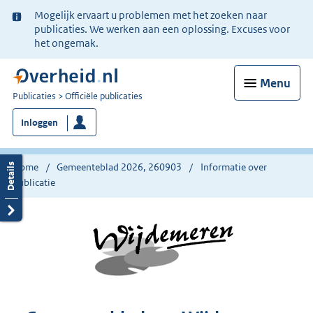
Ter
Mogelijk ervaart u problemen met het zoeken naar
informatie:
publicaties. We werken aan een oplossing. Excuses voor
het ongemak.
Menu
U
Publicaties
Officiële publicaties
bent
Inloggen
nu
hier:
Home
Gemeenteblad 2026, 260903
Informatie over
publicatie