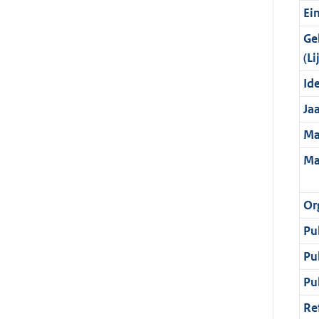
Ei
Ge
(Li
Ide
Ja
Ma
Ma
Or
Pu
Pu
Pu
Re