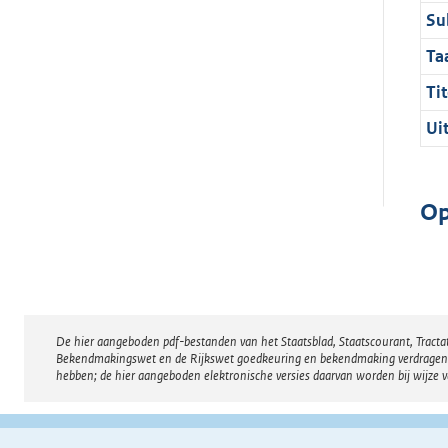
Su
Ta
Tit
Ui
Op
De hier aangeboden pdf-bestanden van het Staatsblad, Staatscourant, Tract
Disclaimer
Bekendmakingswet en de Rijkswet goedkeuring en bekendmaking verdragen voor
hebben; de hier aangeboden elektronische versies daarvan worden bij wijze 