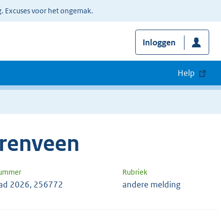
g. Excuses voor het ongemak.
Inloggen
Help
renveen
nummer
Rubriek
ad 2026, 256772
andere melding