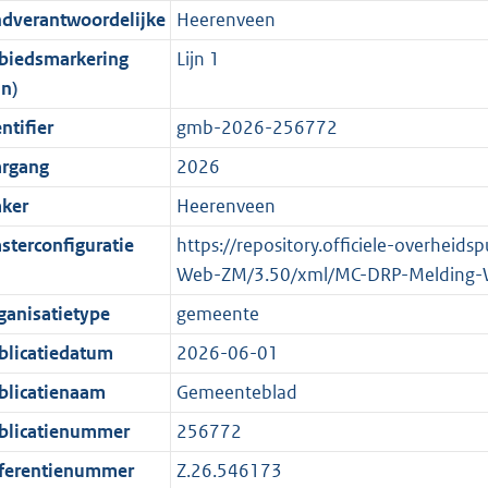
ndverantwoordelijke
Heerenveen
o
o
o
f
n
i
b
K
t
o
r
o
f
n
b
biedsmarkering
Lijn 1
t
t
m
r
o
f
jn)
e
t
a
m
r
o
ntifier
gmb-2026-256772
:
e
a
a
m
r
argang
2026
2
:
t
a
a
m
K
2
t
a
a
ker
Heerenveen
b
K
t
a
sterconfiguratie
https://repository.officiele-overheid
b
t
Web-ZM/3.50/xml/MC-DRP-Melding-
ganisatietype
gemeente
blicatiedatum
2026-06-01
blicatienaam
Gemeenteblad
blicatienummer
256772
ferentienummer
Z.26.546173