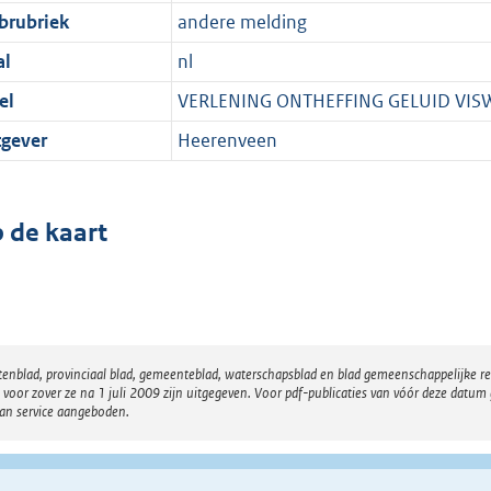
brubriek
andere melding
al
nl
el
VERLENING ONTHEFFING GELUID VI
tgever
Heerenveen
 de kaart
atenblad, provinciaal blad, gemeenteblad, waterschapsblad en blad gemeenschappelijke 
 zover ze na 1 juli 2009 zijn uitgegeven. Voor pdf-publicaties van vóór deze datum g
van service aangeboden.