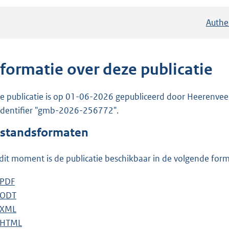
Authe
nformatie over deze publicatie
e publicatie is op 01-06-2026 gepubliceerd door Heerenveen
 identifier "gmb-2026-256772".
standsformaten
dit moment is de publicatie beschikbaar in de volgende for
D
PDF
b
o
D
ODT
e
b
w
o
D
XML
s
e
b
n
w
o
D
HTML
t
s
e
b