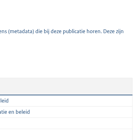
:
3
7
2
s (metadata) die bij deze publicatie horen. Deze zijn
K
b
leid
tie en beleid