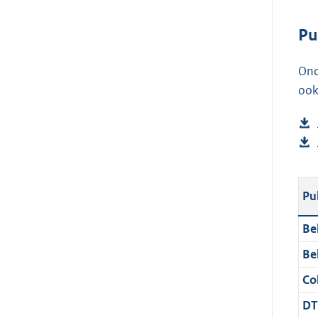
Pu
Ond
ook
Pu
Be
Be
Col
DT