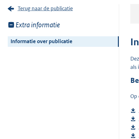
Terug naar de publicatie
Toon
Extra informatie
meer
van:
I
Informatie over publicatie
Dez
als
Be
Op 