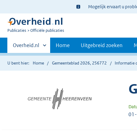
Ter
Mogelijk ervaart u prob
informatie:
U
Publicaties
Officiële publicaties
bent
Primaire
nu
Andere
Overheid.nl
Home
Uitgebreid zoeken
M
hier:
sites
navigatie
binnen
U bent hier:
Home
Gemeenteblad 2026, 256772
Informatie 
G
Dat
01-