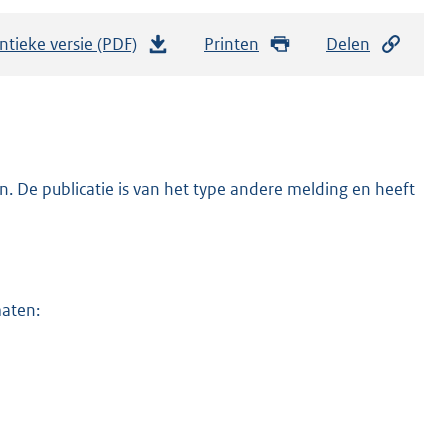
ntieke versie (PDF)
b
Printen
Delen
e
s
t
a
n
. De publicatie is van het type andere melding en heeft
d
s
g
r
maten:
o
o
t
t
e