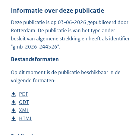
a
n
Informatie over deze publicatie
d
s
Deze publicatie is op 03-06-2026 gepubliceerd door
g
Rotterdam. De publicatie is van het type ander
r
besluit van algemene strekking en heeft als identifier
o
"gmb-2026-244526".
o
t
Bestandsformaten
t
e
Op dit moment is de publicatie beschikbaar in de
:
2
volgende formaten:
1
9
D
PDF
b
K
o
D
ODT
e
b
b
w
o
D
XML
s
e
b
n
w
o
D
HTML
t
s
e
b
l
n
w
o
a
t
s
e
o
l
n
w
n
a
t
s