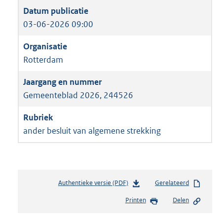
03-06-2026 09:00
Rotterdam
Gemeenteblad 2026, 244526
ander besluit van algemene strekking
Authentieke versie (PDF)
b
Gerelateerd
e
Printen
Delen
s
t