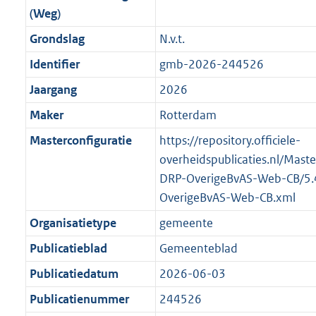
r
o
f
n
b
(Weg)
t
o
m
r
o
f
t
t
Grondslag
N.v.t.
a
m
r
o
e
t
a
a
m
r
Identifier
gmb-2026-244526
:
e
t
a
a
m
Jaargang
2026
2
:
t
a
a
K
2
Maker
Rotterdam
t
a
b
K
t
Masterconfiguratie
https://repository.officiele-
b
overheidspublicaties.nl/Mast
DRP-OverigeBvAS-Web-CB/5.
OverigeBvAS-Web-CB.xml
Organisatietype
gemeente
Publicatieblad
Gemeenteblad
Publicatiedatum
2026-06-03
Publicatienummer
244526