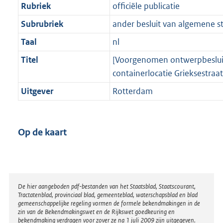
Rubriek
officiële publicatie
Subrubriek
ander besluit van algemene s
Taal
nl
Titel
[Voorgenomen ontwerpbesluit
containerlocatie Grieksestraat
Uitgever
Rotterdam
Op de kaart
Disclaimer
De hier aangeboden pdf-bestanden van het Staatsblad, Staatscourant,
Tractatenblad, provinciaal blad, gemeenteblad, waterschapsblad en blad
gemeenschappelijke regeling vormen de formele bekendmakingen in de
zin van de Bekendmakingswet en de Rijkswet goedkeuring en
bekendmaking verdragen voor zover ze na 1 juli 2009 zijn uitgegeven.