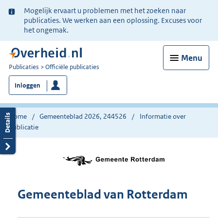
Ter
Mogelijk ervaart u problemen met het zoeken naar
informatie:
publicaties. We werken aan een oplossing. Excuses voor
het ongemak.
Menu
U
Publicaties
Officiële publicaties
bent
Inloggen
nu
hier:
Home
Gemeenteblad 2026, 244526
Informatie over
publicatie
Gemeenteblad van Rotterdam