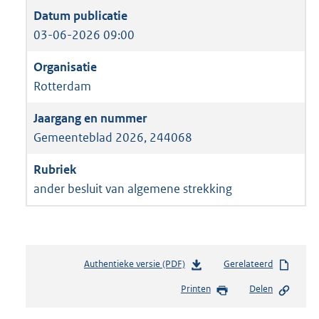
03-06-2026 09:00
Rotterdam
Gemeenteblad 2026, 244068
ander besluit van algemene strekking
Authentieke versie (PDF)
b
Gerelateerd
e
Printen
Delen
s
t