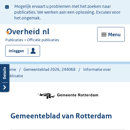
Ter
Mogelijk ervaart u problemen met het zoeken naar
informatie:
publicaties. We werken aan een oplossing. Excuses voor
het ongemak.
Menu
U
Publicaties
Officiële publicaties
bent
Inloggen
nu
hier:
Home
Gemeenteblad 2026, 244068
Informatie over
publicatie
Gemeenteblad van Rotterdam