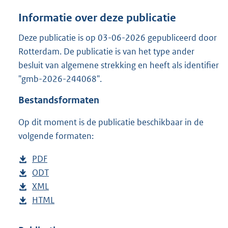
a
n
Informatie over deze publicatie
d
s
Deze publicatie is op 03-06-2026 gepubliceerd door
g
Rotterdam. De publicatie is van het type ander
r
besluit van algemene strekking en heeft als identifier
o
"gmb-2026-244068".
o
t
Bestandsformaten
t
e
Op dit moment is de publicatie beschikbaar in de
:
2
volgende formaten:
1
9
D
PDF
b
K
o
D
ODT
e
b
b
w
o
D
XML
s
e
b
n
w
o
D
HTML
t
s
e
b
l
n
w
o
a
t
s
e
o
l
n
w
n
a
t
s