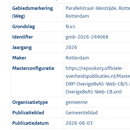
r
o
f
n
b
t
o
Gebiedsmarkering
Parallelstraat-Westzijde, Ro
m
r
o
f
t
t
(Weg)
Rotterdam
a
m
r
o
e
t
a
a
m
r
Grondslag
N.v.t.
:
e
t
a
a
m
Identifier
gmb-2026-244068
2
:
t
a
a
K
2
Jaargang
2026
t
a
b
K
t
Maker
Rotterdam
b
Masterconfiguratie
https://repository.officiele-
overheidspublicaties.nl/Mast
DRP-OverigeBvAS-Web-CB/5.
OverigeBvAS-Web-CB.xml
Organisatietype
gemeente
Publicatieblad
Gemeenteblad
Publicatiedatum
2026-06-03