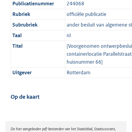
Publicatienummer
244068
Rubriek
officiële publicatie
Subrubriek
ander besluit van algemene s
Taal
nl
Titel
[Voorgenomen ontwerpbesluit
containerlocatie Parallelstraa
huisnummer 66]
Uitgever
Rotterdam
Op de kaart
Disclaimer
De hier aangeboden pdf-bestanden van het Staatsblad, Staatscourant,