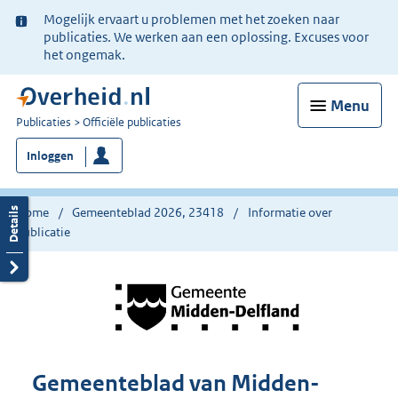
Ter
Mogelijk ervaart u problemen met het zoeken naar
informatie:
publicaties. We werken aan een oplossing. Excuses voor
het ongemak.
Menu
U
Publicaties
Officiële publicaties
bent
Inloggen
nu
hier:
Home
Gemeenteblad 2026, 23418
Informatie over
publicatie
Gemeenteblad van Midden-