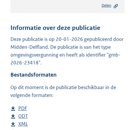
e
Delen
s
t
a
n
Informatie over deze publicatie
d
s
Deze publicatie is op 20-01-2026 gepubliceerd door
g
Midden-Delfland. De publicatie is van het type
r
omgevingsvergunning en heeft als identifier "gmb-
o
2026-23418".
o
t
Bestandsformaten
t
e
Op dit moment is de publicatie beschikbaar in de
:
2
volgende formaten:
0
9
D
PDF
b
K
o
D
ODT
e
b
b
w
o
D
XML
s
e
b