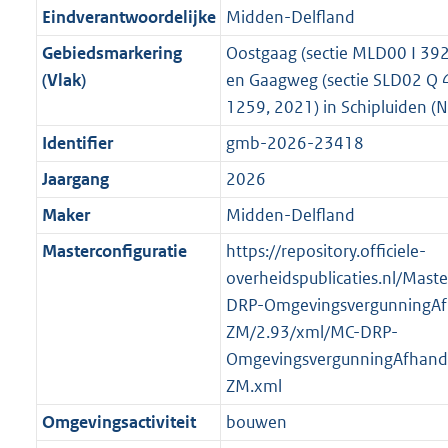
r
g
f
n
i
e
b
b
b
9
Eindverantwoordelijke
Midden-Delfland
o
r
o
f
n
i
K
Gebiedsmarkering
Oostgaag (sectie MLD00 I 392
o
o
r
o
f
n
b
(Vlak)
en Gaagweg (sectie SLD02 Q 
t
o
m
r
o
f
1259, 2021) in Schipluiden (
t
t
a
m
r
o
e
t
Identifier
gmb-2026-23418
a
a
m
r
:
e
t
a
a
m
Jaargang
2026
3
:
t
a
a
Maker
Midden-Delfland
K
3
t
a
b
K
Masterconfiguratie
https://repository.officiele-
t
b
overheidspublicaties.nl/Mast
DRP-OmgevingsvergunningAf
ZM/2.93/xml/MC-DRP-
OmgevingsvergunningAfhande
ZM.xml
Omgevingsactiviteit
bouwen