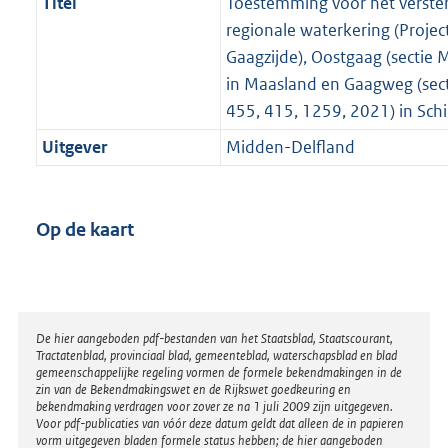
Titel
Toestemming voor het verste
regionale waterkering (Projec
Gaagzijde), Oostgaag (sectie 
in Maasland en Gaagweg (sec
455, 415, 1259, 2021) in Sch
Uitgever
Midden-Delfland
Op de kaart
Disclaimer
De hier aangeboden pdf-bestanden van het Staatsblad, Staatscourant,
Tractatenblad, provinciaal blad, gemeenteblad, waterschapsblad en blad
gemeenschappelijke regeling vormen de formele bekendmakingen in de
zin van de Bekendmakingswet en de Rijkswet goedkeuring en
bekendmaking verdragen voor zover ze na 1 juli 2009 zijn uitgegeven.
Voor pdf-publicaties van vóór deze datum geldt dat alleen de in papieren
vorm uitgegeven bladen formele status hebben; de hier aangeboden