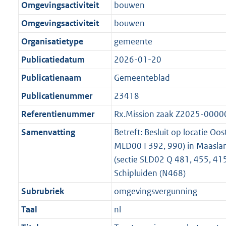
Omgevingsactiviteit
bouwen
Omgevingsactiviteit
bouwen
Organisatietype
gemeente
Publicatiedatum
2026-01-20
Publicatienaam
Gemeenteblad
Publicatienummer
23418
Referentienummer
Rx.Mission zaak Z2025-000
Samenvatting
Betreft: Besluit op locatie Oos
MLD00 I 392, 990) in Maasl
(sectie SLD02 Q 481, 455, 415
Schipluiden (N468)
Subrubriek
omgevingsvergunning
Taal
nl