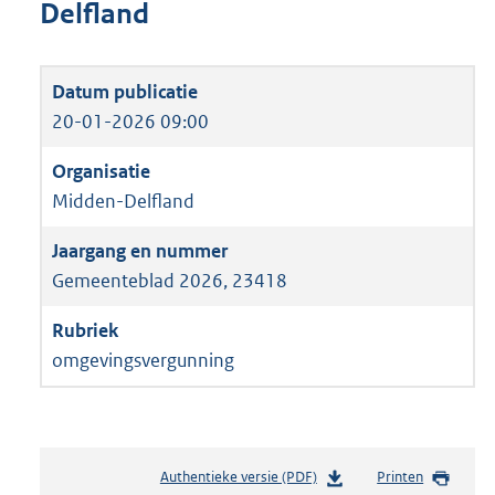
Delfland
20-01-2026 09:00
Midden-Delfland
Gemeenteblad 2026, 23418
omgevingsvergunning
Authentieke versie (PDF)
b
Printen