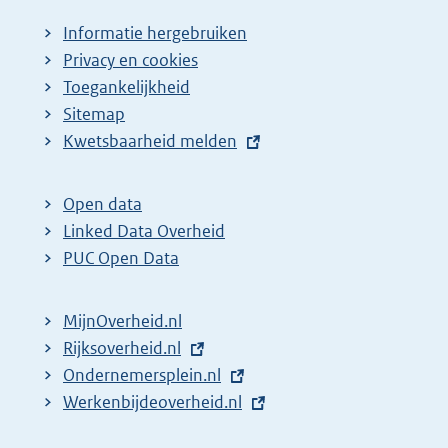
Informatie hergebruiken
Privacy en cookies
Toegankelijkheid
Sitemap
E
Kwetsbaarheid melden
x
t
Open data
e
Linked Data Overheid
r
PUC Open Data
n
e
MijnOverheid.nl
l
E
Rijksoverheid.nl
i
x
E
Ondernemersplein.nl
n
t
x
E
Werkenbijdeoverheid.nl
k
e
t
x
: