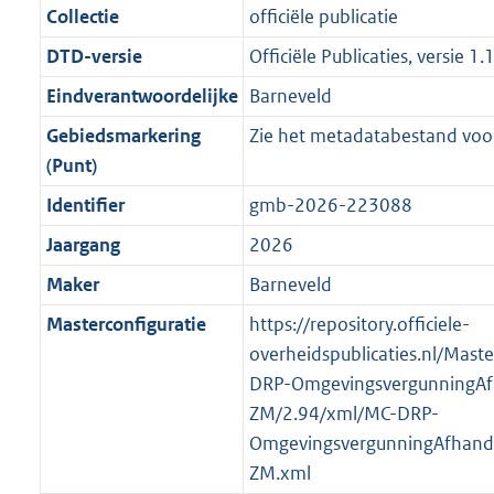
e
i
t
a
9
1
:
e
Collectie
officiële publicatie
s
d
i
e
i
t
8
1
3
:
g
s
DTD-versie
Officiële Publicaties, versie 1.
n
i
e
i
K
7
K
1
r
g
f
n
i
e
b
K
b
7
Eindverantwoordelijke
Barneveld
o
r
o
f
n
i
b
K
Gebiedsmarkering
Zie het metadatabestand voor
o
o
r
o
f
n
b
(Punt)
t
o
m
r
o
f
t
t
Identifier
gmb-2026-223088
a
m
r
o
e
t
a
a
m
r
Jaargang
2026
:
e
t
a
a
m
Maker
Barneveld
2
:
t
a
a
K
2
Masterconfiguratie
https://repository.officiele-
t
a
b
K
overheidspublicaties.nl/Mast
t
b
DRP-OmgevingsvergunningAf
ZM/2.94/xml/MC-DRP-
OmgevingsvergunningAfhande
ZM.xml