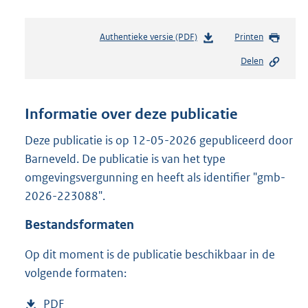
Authentieke versie (PDF)
b
Printen
e
Delen
s
t
a
n
Informatie over deze publicatie
d
s
Deze publicatie is op 12-05-2026 gepubliceerd door
g
Barneveld. De publicatie is van het type
r
omgevingsvergunning en heeft als identifier "gmb-
o
2026-223088".
o
t
Bestandsformaten
t
e
Op dit moment is de publicatie beschikbaar in de
:
2
volgende formaten:
9
8
D
PDF
b