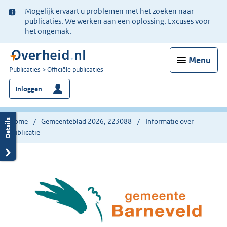
Ter
Mogelijk ervaart u problemen met het zoeken naar
informatie:
publicaties. We werken aan een oplossing. Excuses voor
het ongemak.
Menu
U
Publicaties
Officiële publicaties
bent
Inloggen
nu
hier:
Home
Gemeenteblad 2026, 223088
Informatie over
publicatie