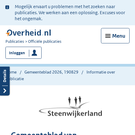
Ter
Mogelijk ervaart u problemen met het zoeken naar
informatie:
publicaties. We werken aan een oplossing. Excuses voor
het ongemak.
Menu
U
Publicaties
Officiële publicaties
bent
Inloggen
nu
hier:
Home
Gemeenteblad 2026, 190829
Informatie over
publicatie