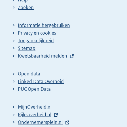
Zoeken
Informatie hergebruiken
Privacy en cookies
Toegankelijkheid
Sitemap
E
Kwetsbaarheid melden
x
t
Open data
e
Linked Data Overheid
r
PUC Open Data
n
e
MijnOverheid.nl
l
E
Rijksoverheid.nl
i
x
E
Ondernemersplein.nl
n