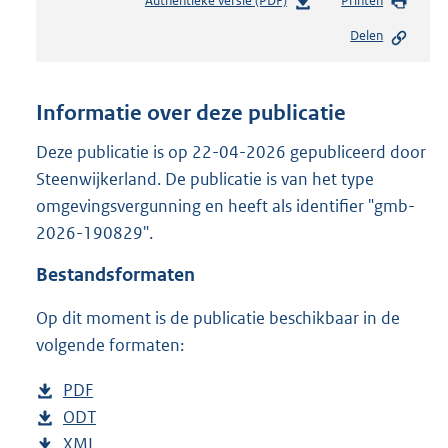
Authentieke versie (PDF)
b
Printen
e
Delen
s
t
a
n
Informatie over deze publicatie
d
s
Deze publicatie is op 22-04-2026 gepubliceerd door
g
Steenwijkerland. De publicatie is van het type
r
omgevingsvergunning en heeft als identifier "gmb-
o
2026-190829".
o
t
Bestandsformaten
t
e
Op dit moment is de publicatie beschikbaar in de
:
2
volgende formaten:
8
0
D
PDF
b
K
o
D
ODT
e
b
b
w
o
D
XML
s
e
b