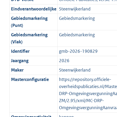
n
i
e
i
K
K
K
1
r
g
f
n
i
e
b
b
b
8
Eindverantwoordelijke
Steenwijkerland
o
r
o
f
n
i
K
Gebiedsmarkering
Gebiedsmarkering
o
o
r
o
f
n
b
(Punt)
t
o
m
r
o
f
t
t
Gebiedsmarkering
Gebiedsmarkering
a
m
r
o
e
t
(Vlak)
a
a
m
r
:
e
t
a
a
m
Identifier
gmb-2026-190829
3
:
t
a
a
Jaargang
2026
K
3
t
a
b
K
Maker
Steenwijkerland
t
b
Masterconfiguratie
https://repository.officiele-
overheidspublicaties.nl/Mast
DRP-OmgevingsvergunningAa
ZM/2.95/xml/MC-DRP-
OmgevingsvergunningAanvra