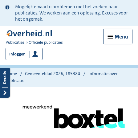
Ter
Mogelijk ervaart u problemen met het zoeken naar
informatie:
publicaties. We werken aan een oplossing. Excuses voor
het ongemak.
Menu
U
Publicaties
Officiële publicaties
bent
Inloggen
nu
hier:
Home
Gemeenteblad 2026, 185384
Informatie over
publicatie