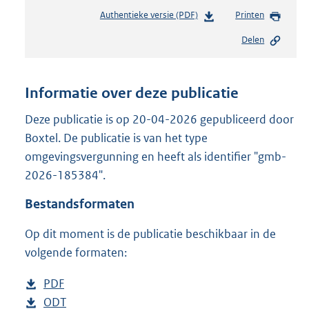
Authentieke versie (PDF)
b
Printen
e
Delen
s
t
a
n
Informatie over deze publicatie
d
s
Deze publicatie is op 20-04-2026 gepubliceerd door
g
Boxtel. De publicatie is van het type
r
omgevingsvergunning en heeft als identifier "gmb-
o
2026-185384".
o
t
Bestandsformaten
t
e
Op dit moment is de publicatie beschikbaar in de
:
2
volgende formaten:
5
2
D
PDF
b
K
o
D
ODT
e
b
b