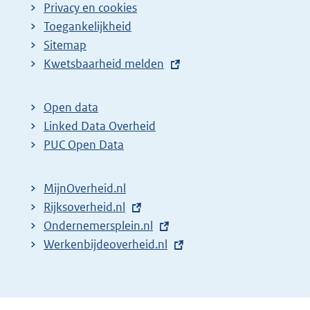
Privacy en cookies
Toegankelijkheid
Sitemap
E
Kwetsbaarheid melden
x
t
Open data
e
Linked Data Overheid
r
PUC Open Data
n
e
MijnOverheid.nl
l
E
Rijksoverheid.nl
i
x
E
Ondernemersplein.nl
n
t
x
E
Werkenbijdeoverheid.nl
k
e
t
x
:
r
e
t
n
r
e