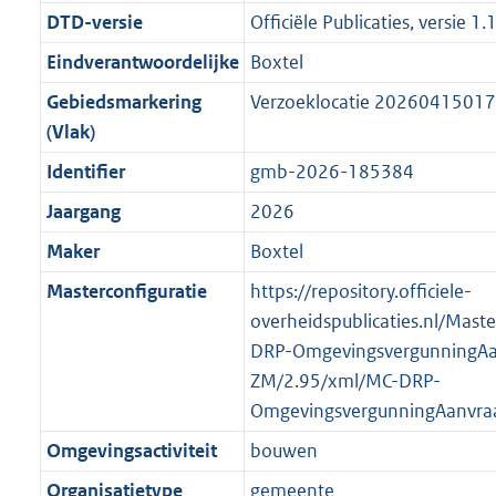
i
e
i
t
2
0
2
:
g
s
DTD-versie
Officiële Publicaties, versie 1.
n
i
e
i
K
K
K
1
r
g
f
n
i
e
b
b
b
6
Eindverantwoordelijke
Boxtel
o
r
o
f
n
i
K
Gebiedsmarkering
Verzoeklocatie 2026041501
o
o
r
o
f
n
b
(Vlak)
t
o
m
r
o
f
t
t
Identifier
gmb-2026-185384
a
m
r
o
e
t
a
a
m
r
Jaargang
2026
:
e
t
a
a
m
Maker
Boxtel
2
:
t
a
a
K
2
Masterconfiguratie
https://repository.officiele-
t
a
b
K
overheidspublicaties.nl/Mast
t
b
DRP-OmgevingsvergunningAa
ZM/2.95/xml/MC-DRP-
OmgevingsvergunningAanvra
Omgevingsactiviteit
bouwen
Organisatietype
gemeente