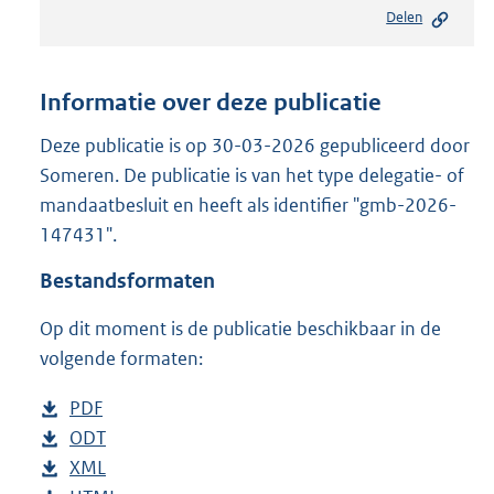
e
Delen
s
t
a
n
Informatie over deze publicatie
d
s
Deze publicatie is op 30-03-2026 gepubliceerd door
g
Someren. De publicatie is van het type delegatie- of
r
mandaatbesluit en heeft als identifier "gmb-2026-
o
147431".
o
t
Bestandsformaten
t
e
Op dit moment is de publicatie beschikbaar in de
:
3
volgende formaten:
0
7
D
PDF
b
K
o
D
ODT
e
b
b
w
o
D
XML
s
e
b