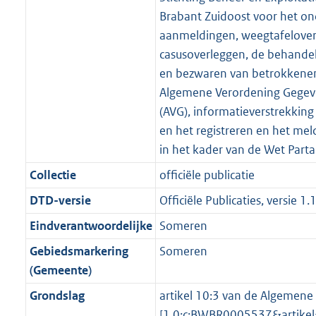
r
g
f
n
i
e
b
b
b
8
Brabant Zuidoost voor het o
o
r
o
f
n
i
K
aanmeldingen, weegtafelover
o
o
r
o
f
n
b
casusoverleggen, de behande
t
o
m
r
o
f
en bezwaren van betrokkenen
t
t
a
m
r
o
Algemene Verordening Gege
e
t
a
a
m
r
(AVG), informatieverstrekkin
:
e
t
a
a
m
en het registreren en het me
3
:
t
a
a
in het kader van de Wet Parta
K
3
t
a
b
K
Collectie
officiële publicatie
t
b
DTD-versie
Officiële Publicaties, versie 1.
Eindverantwoordelijke
Someren
Gebiedsmarkering
Someren
(Gemeente)
Grondslag
artikel 10:3 van de Algemene 
[1.0:c:BWBR0005537&artik