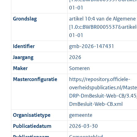
01-01
Grondslag
artikel 10:4 van de Algemene 
[1.0:c:BWBR0005537&artik
01-01
Identifier
gmb-2026-147431
Jaargang
2026
Maker
Someren
Masterconfiguratie
https://repository.officiele-
overheidspublicaties.nl/Mast
DRP-DmBesluit-Web-CB/3.45
DmBesluit-Web-CB.xml
Organisatietype
gemeente
Publicatiedatum
2026-03-30