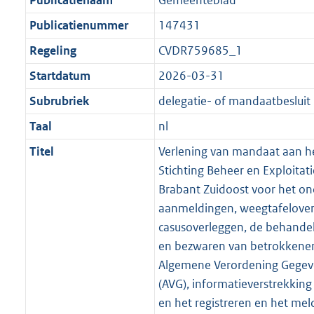
Publicatienaam
Gemeenteblad
Publicatienummer
147431
Regeling
CVDR759685_1
Startdatum
2026-03-31
Subrubriek
delegatie- of mandaatbesluit
Taal
nl
Titel
Verlening van mandaat aan he
Stichting Beheer en Exploitati
Brabant Zuidoost voor het o
aanmeldingen, weegtafelover
casusoverleggen, de behande
en bezwaren van betrokkenen
Algemene Verordening Gege
(AVG), informatieverstrekkin
en het registreren en het me