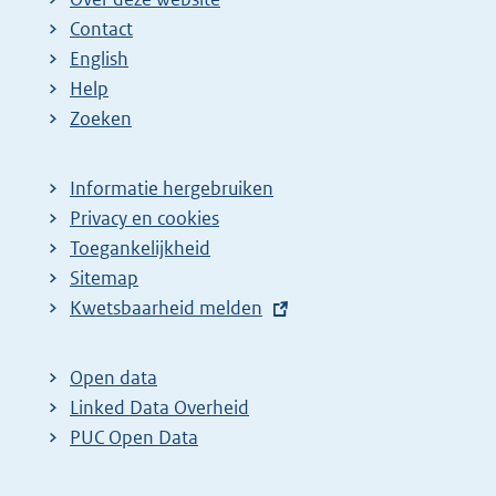
Contact
English
Help
Zoeken
Informatie hergebruiken
Privacy en cookies
Toegankelijkheid
Sitemap
E
Kwetsbaarheid melden
x
t
Open data
e
Linked Data Overheid
r
PUC Open Data
n
e