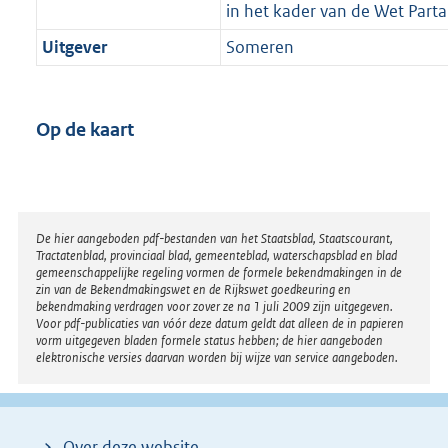
in het kader van de Wet Parta
Uitgever
Someren
Op de kaart
Disclaimer
De hier aangeboden pdf-bestanden van het Staatsblad, Staatscourant,
Tractatenblad, provinciaal blad, gemeenteblad, waterschapsblad en blad
gemeenschappelijke regeling vormen de formele bekendmakingen in de
zin van de Bekendmakingswet en de Rijkswet goedkeuring en
bekendmaking verdragen voor zover ze na 1 juli 2009 zijn uitgegeven.
Voor pdf-publicaties van vóór deze datum geldt dat alleen de in papieren
vorm uitgegeven bladen formele status hebben; de hier aangeboden
elektronische versies daarvan worden bij wijze van service aangeboden.
Over deze website