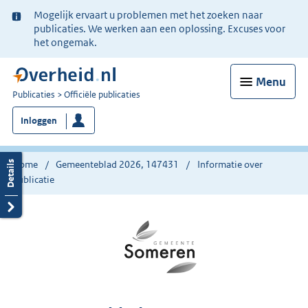
Ter
Mogelijk ervaart u problemen met het zoeken naar
informatie:
publicaties. We werken aan een oplossing. Excuses voor
het ongemak.
Menu
U
Publicaties
Officiële publicaties
bent
Inloggen
nu
hier:
Home
Gemeenteblad 2026, 147431
Informatie over
publicatie