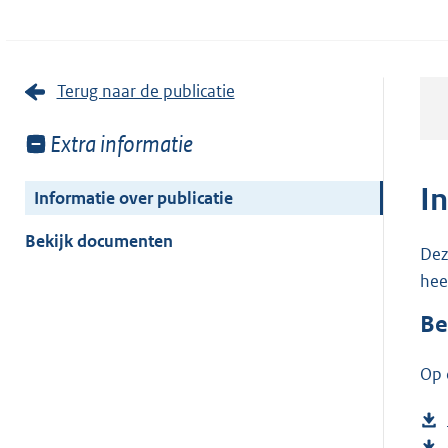
Terug naar de publicatie
Toon
Extra informatie
meer
van:
I
Informatie over publicatie
Bekijk documenten
Dez
hee
Be
Op 