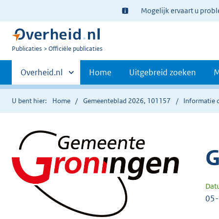
Ter
Mogelijk ervaart u prob
informatie:
U
Publicaties
Officiële publicaties
bent
Primaire
nu
Andere
Overheid.nl
Home
Uitgebreid zoeken
M
hier:
sites
navigatie
binnen
U bent hier:
Home
Gemeenteblad 2026, 101157
Informatie 
G
Dat
05-