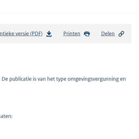
ntieke versie (PDF)
b
Printen
Delen
e
s
t
a
n
 De publicatie is van het type omgevingsvergunning en
d
s
g
r
maten:
o
o
t