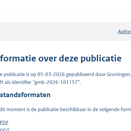
Authe
nformatie over deze publicatie
e publicatie is op 05-03-2026 gepubliceerd door Groningen.
ft als identifier "gmb-2026-101157".
standsformaten
dit moment is de publicatie beschikbaar in de volgende for
D
PDF
b
o
D
ODT
e
b