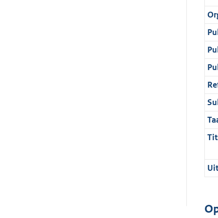
Or
Pu
Pu
Pu
Re
Su
Ta
Tit
Ui
Op