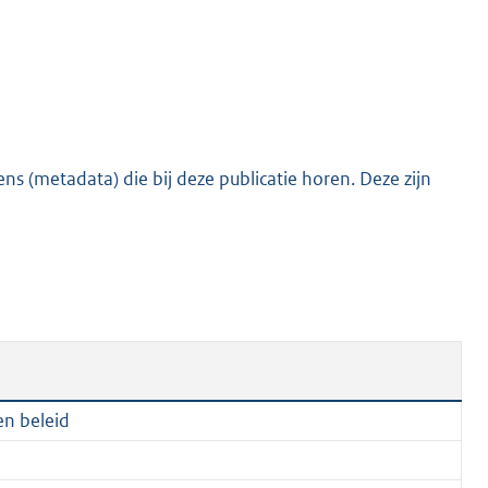
t
e
:
2
3
9
s (metadata) die bij deze publicatie horen. Deze zijn
K
b
en beleid