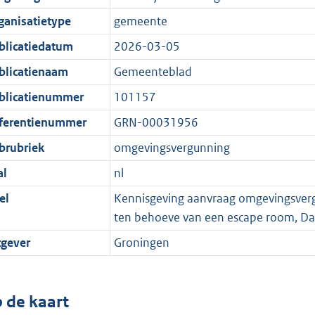
ganisatietype
gemeente
blicatiedatum
2026-03-05
blicatienaam
Gemeenteblad
blicatienummer
101157
ferentienummer
GRN-00031956
brubriek
omgevingsvergunning
al
nl
el
Kennisgeving aanvraag omgevingsvergu
ten behoeve van een escape room, D
tgever
Groningen
 de kaart