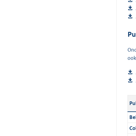
Pu
Ond
ook
Pu
Be
Col