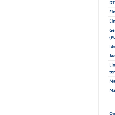
DT
Ei
Ei
Ge
(P
Ide
Ja
Li
te
Ma
Ma
Om