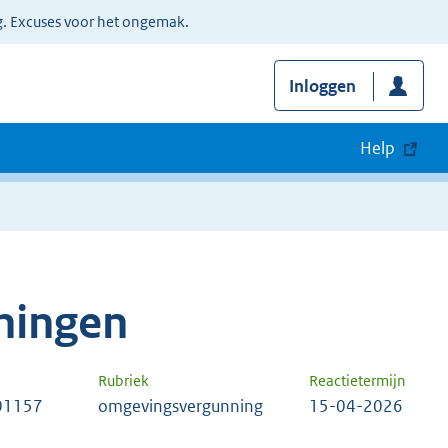
g. Excuses voor het ongemak.
Inloggen
Help
ningen
Rubriek
Reactietermijn
01157
omgevingsvergunning
15-04-2026