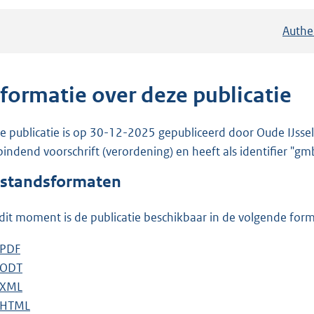
Authe
nformatie over deze publicatie
e publicatie is op 30-12-2025 gepubliceerd door Oude IJssel
bindend voorschrift (verordening) en heeft als identifier "
standsformaten
dit moment is de publicatie beschikbaar in de volgende for
D
PDF
b
o
D
ODT
e
b
w
o
D
XML
s
e
b
n
w
o
D
HTML
t
s
e
b