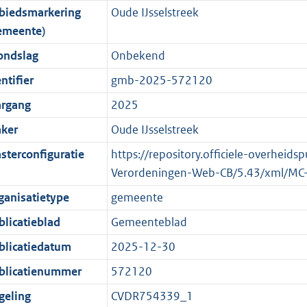
biedsmarkering
Oude IJsselstreek
o
o
o
f
n
i
b
K
emeente)
t
o
r
o
f
n
b
t
t
m
r
o
f
ondslag
Onbekend
e
t
a
m
r
o
ntifier
gmb-2025-572120
:
e
a
a
m
r
argang
2025
2
:
t
a
a
m
K
2
t
a
a
ker
Oude IJsselstreek
b
K
t
a
sterconfiguratie
https://repository.officiele-overheids
b
t
Verordeningen-Web-CB/5.43/xml/MC
ganisatietype
gemeente
blicatieblad
Gemeenteblad
blicatiedatum
2025-12-30
blicatienummer
572120
geling
CVDR754339_1