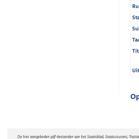
Ru
St
Su
Ta
Tit
Ui
Op
De hier aangeboden pdf-bestanden van het Staatsblad, Staatscourant, Tract