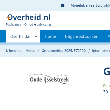
Ter
Mogelijk ervaart u prob
informatie:
U
Publicaties
Officiële publicaties
bent
Primaire
nu
Andere
Overheid.nl
Home
Uitgebreid zoeken
M
hier:
sites
navigatie
binnen
U bent hier:
Home
Gemeenteblad 2025, 572120
Informatie 
G
Dat
30-