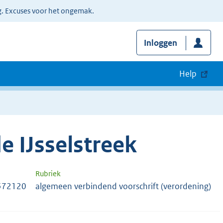
g. Excuses voor het ongemak.
Inloggen
Help
 IJsselstreek
Rubriek
572120
algemeen verbindend voorschrift (verordening)