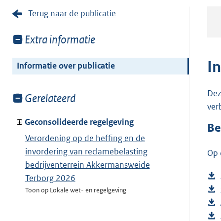
Terug naar de publicatie
Toon
Extra informatie
meer
van:
I
Informatie over publicatie
Dez
Toon
Gerelateerd
ver
meer
van:
Geconsolideerde regelgeving
Be
Verordening op de heffing en de
invordering van reclamebelasting
Op 
bedrijventerrein Akkermansweide
Terborg 2026
Toon op Lokale wet- en regelgeving