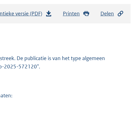
ntieke versie (PDF)
b
Printen
Delen
e
s
t
a
n
streek. De publicatie is van het type algemeen
d
gmb-2025-572120".
s
g
r
maten:
o
o
t
t
e