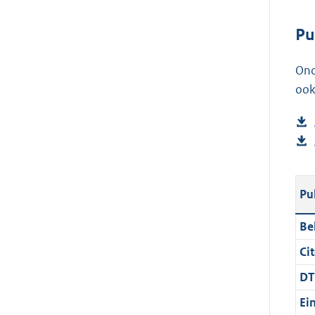
Pu
Ond
ook
Pu
Be
Cit
DT
Ei