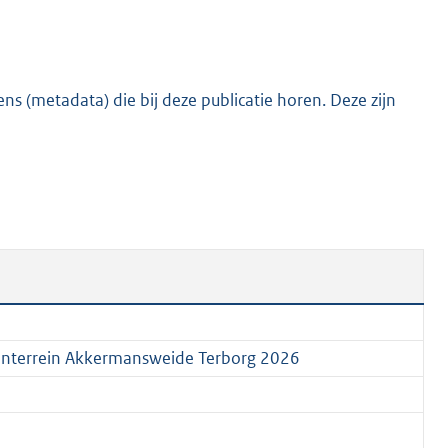
:
2
8
3
s (metadata) die bij deze publicatie horen. Deze zijn
K
b
venterrein Akkermansweide Terborg 2026