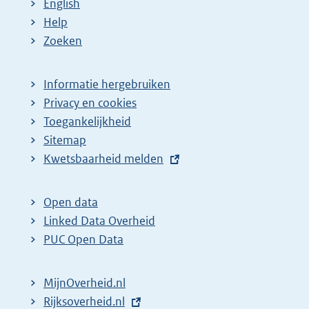
English
Help
Zoeken
Informatie hergebruiken
Privacy en cookies
Toegankelijkheid
Sitemap
E
Kwetsbaarheid melden
x
t
Open data
e
Linked Data Overheid
r
PUC Open Data
n
e
MijnOverheid.nl
l
E
Rijksoverheid.nl
i