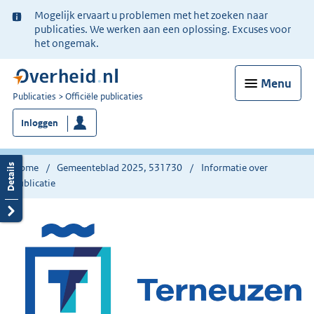
Ter
Mogelijk ervaart u problemen met het zoeken naar
informatie:
publicaties. We werken aan een oplossing. Excuses voor
het ongemak.
Menu
U
Publicaties
Officiële publicaties
bent
Inloggen
nu
hier:
Home
Gemeenteblad 2025, 531730
Informatie over
publicatie