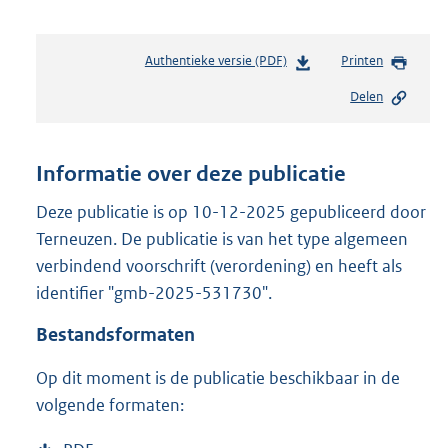
Authentieke versie (PDF)
b
Printen
e
Delen
s
t
a
n
Informatie over deze publicatie
d
s
Deze publicatie is op 10-12-2025 gepubliceerd door
g
Terneuzen. De publicatie is van het type algemeen
r
verbindend voorschrift (verordening) en heeft als
o
identifier "gmb-2025-531730".
o
t
Bestandsformaten
t
e
Op dit moment is de publicatie beschikbaar in de
:
3
volgende formaten:
5
9