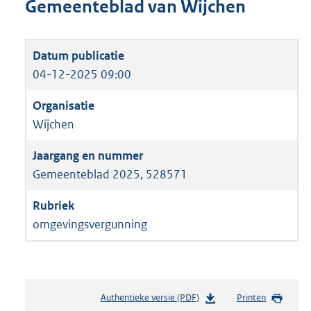
Gemeenteblad van Wijchen
04-12-2025 09:00
Wijchen
Gemeenteblad 2025, 528571
omgevingsvergunning
Authentieke versie (PDF)
b
Printen