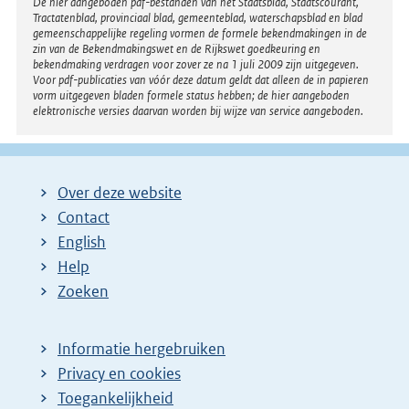
Disclaimer
De hier aangeboden pdf-bestanden van het Staatsblad, Staatscourant,
Tractatenblad, provinciaal blad, gemeenteblad, waterschapsblad en blad
gemeenschappelijke regeling vormen de formele bekendmakingen in de
zin van de Bekendmakingswet en de Rijkswet goedkeuring en
bekendmaking verdragen voor zover ze na 1 juli 2009 zijn uitgegeven.
Voor pdf-publicaties van vóór deze datum geldt dat alleen de in papieren
vorm uitgegeven bladen formele status hebben; de hier aangeboden
elektronische versies daarvan worden bij wijze van service aangeboden.
Over deze website
Contact
English
Help
Zoeken
Informatie hergebruiken
Privacy en cookies
Toegankelijkheid