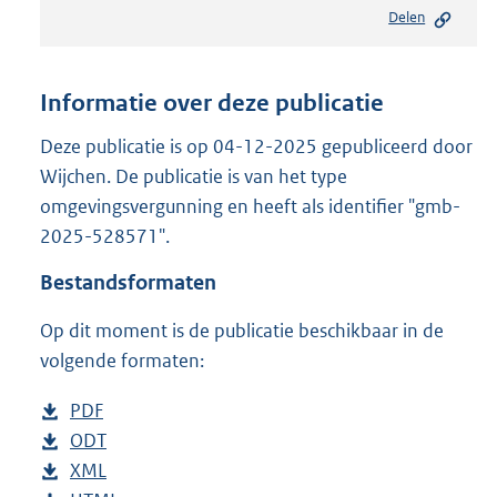
e
Delen
s
t
a
n
Informatie over deze publicatie
d
s
Deze publicatie is op 04-12-2025 gepubliceerd door
g
Wijchen. De publicatie is van het type
r
omgevingsvergunning en heeft als identifier "gmb-
o
2025-528571".
o
t
Bestandsformaten
t
e
Op dit moment is de publicatie beschikbaar in de
:
8
volgende formaten:
1
6
D
PDF
b
K
o
D
ODT
e
b
b
w
o
D
XML
s
e
b