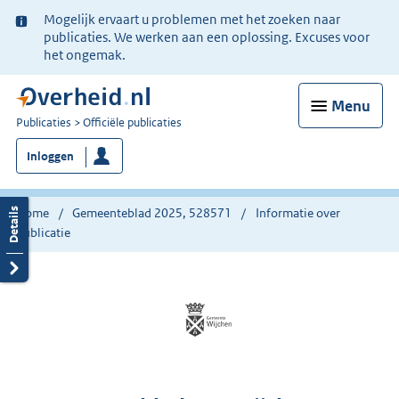
Ter
Mogelijk ervaart u problemen met het zoeken naar
informatie:
publicaties. We werken aan een oplossing. Excuses voor
het ongemak.
Menu
U
Publicaties
Officiële publicaties
bent
Inloggen
nu
hier:
Home
Gemeenteblad 2025, 528571
Informatie over
publicatie