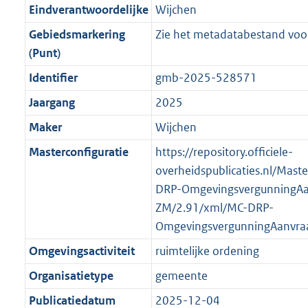
r
g
f
n
i
e
b
K
b
5
Eindverantwoordelijke
Wijchen
o
r
o
f
n
i
b
K
Gebiedsmarkering
Zie het metadatabestand voor
o
o
r
o
f
n
b
(Punt)
t
o
m
r
o
f
t
t
Identifier
gmb-2025-528571
a
m
r
o
e
t
a
a
m
r
Jaargang
2025
:
e
t
a
a
m
Maker
Wijchen
2
:
t
a
a
K
2
Masterconfiguratie
https://repository.officiele-
t
a
b
K
overheidspublicaties.nl/Mast
t
b
DRP-OmgevingsvergunningAa
ZM/2.91/xml/MC-DRP-
OmgevingsvergunningAanvra
Omgevingsactiviteit
ruimtelijke ordening
Organisatietype
gemeente
Publicatiedatum
2025-12-04