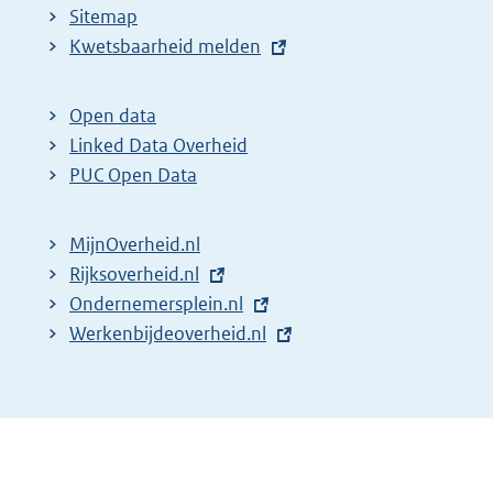
Sitemap
E
Kwetsbaarheid melden
x
t
Open data
e
Linked Data Overheid
r
PUC Open Data
n
e
MijnOverheid.nl
l
E
Rijksoverheid.nl
i
x
E
Ondernemersplein.nl
n
t
x
E
Werkenbijdeoverheid.nl
k
e
t
x
:
r
e
t
n
r
e
e
n
r
l
e
n