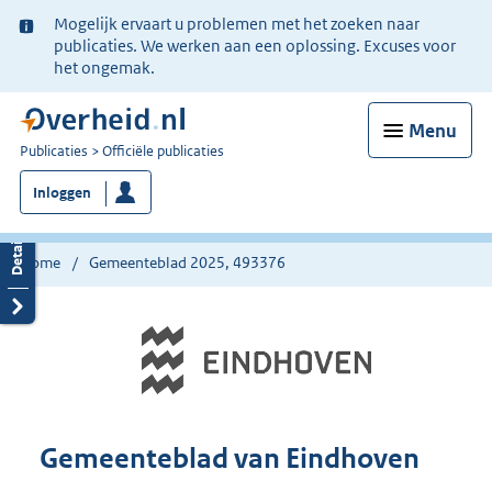
Ter
Mogelijk ervaart u problemen met het zoeken naar
informatie:
publicaties. We werken aan een oplossing. Excuses voor
het ongemak.
Menu
U
Publicaties
Officiële publicaties
bent
Inloggen
nu
hier:
Home
Gemeenteblad 2025, 493376
Gemeenteblad van Eindhoven