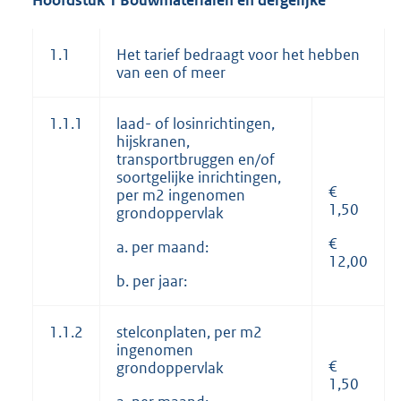
Hoofdstuk 1 Bouwmaterialen en dergelijke
1.1
Het tarief bedraagt voor het hebben
van een of meer
1.1.1
laad- of losinrichtingen,
hijskranen,
transportbruggen en/of
soortgelijke inrichtingen,
€
per m2 ingenomen
1,50
grondoppervlak
€
a. per maand:
12,00
b. per jaar:
1.1.2
stelconplaten, per m2
ingenomen
€
grondoppervlak
1,50