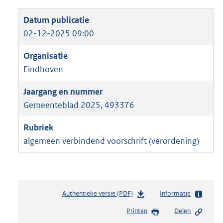
02-12-2025 09:00
Eindhoven
Gemeenteblad 2025, 493376
algemeen verbindend voorschrift (verordening)
Authentieke versie (PDF)
b
Informatie
e
Printen
Delen
s