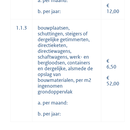
a. per maand:
€
b. per jaar:
12,00
1.1.3
bouwplaatsen,
schuttingen, steigers of
dergelijke getimmerten,
directieketen,
directiewagens,
schaftwagens, werk- en
€
bergloodsen, containers
6,50
en dergelijke, alsmede de
opslag van
€
bouwmaterialen, per m2
52,00
ingenomen
grondoppervlak
a. per maand:
b. per jaar: