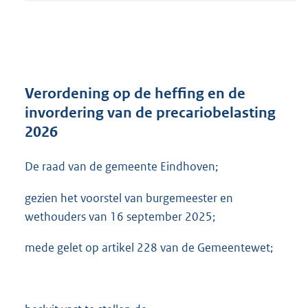
t
a
n
d
s
g
r
Verordening op de heffing en de
o
invordering van de precariobelasting
o
2026
t
t
e
De raad van de gemeente Eindhoven;
:
5
gezien het voorstel van burgemeester en
6
wethouders van 16 september 2025;
6
K
mede gelet op artikel 228 van de Gemeentewet;
b