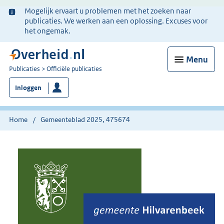
Ter
Mogelijk ervaart u problemen met het zoeken naar
informatie:
publicaties. We werken aan een oplossing. Excuses voor
het ongemak.
Menu
U
Publicaties
Officiële publicaties
bent
Inloggen
nu
hier:
Home
Gemeenteblad 2025, 475674