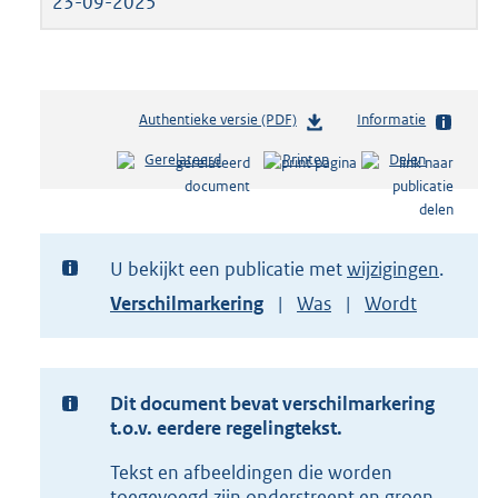
23-09-2025
Authentieke versie (PDF)
b
Informatie
e
Gerelateerd
Printen
Delen
s
t
a
n
d
U bekijkt een publicatie met
wijzigingen
s
Toon
Verschilmarkering
Was
Wordt
g
versie
r
van
o
document
o
t
Dit document bevat verschilmarkering
t
t.o.v. eerdere regelingtekst.
e
Tekst en afbeeldingen die worden
:
1
toegevoegd zijn onderstreept en groen