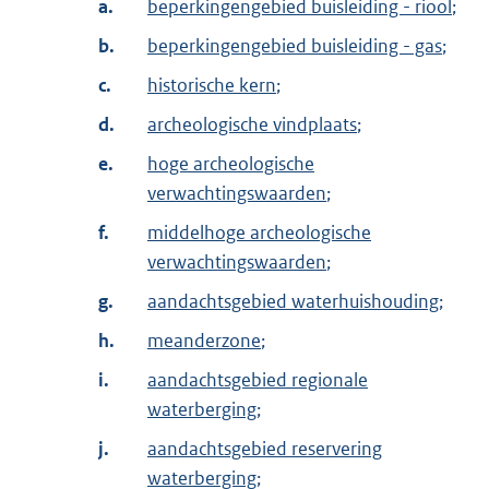
a.
beperkingengebied buisleiding - riool
;
b.
beperkingengebied buisleiding - gas
;
c.
historische kern
;
d.
archeologische vindplaats
;
e.
hoge archeologische
verwachtingswaarden
;
f.
middelhoge archeologische
verwachtingswaarden
;
g.
aandachtsgebied waterhuishouding
;
h.
meanderzone
;
i.
aandachtsgebied regionale
waterberging
;
j.
aandachtsgebied reservering
waterberging
;