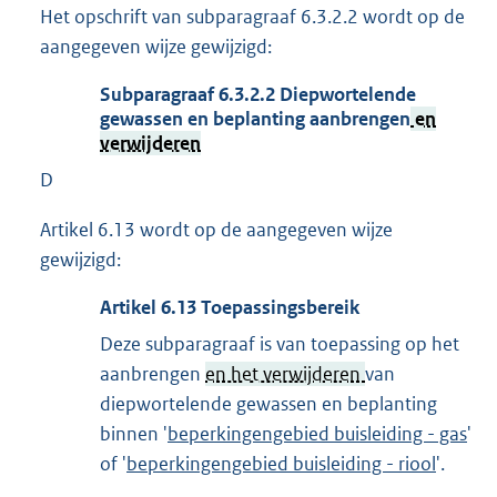
Het opschrift van subparagraaf 6.3.2.2 wordt op de
aangegeven wijze gewijzigd:
Subparagraaf
6.3.2.2
Diepwortelende
gewassen en beplanting aanbrengen
en
verwijderen
D
Artikel 6.13 wordt op de aangegeven wijze
gewijzigd:
Artikel
6.13
Toepassingsbereik
Deze subparagraaf is van toepassing op het
aanbrengen
en het verwijderen
van
diepwortelende gewassen en beplanting
binnen '
beperkingengebied buisleiding - gas
'
of '
beperkingengebied buisleiding - riool
'.