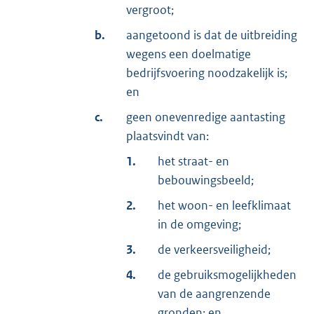
vergroot;
b.
aangetoond is dat de uitbreiding
wegens een doelmatige
bedrijfsvoering noodzakelijk is;
en
c.
geen onevenredige aantasting
plaatsvindt van:
1.
het straat- en
bebouwingsbeeld;
2.
het woon- en leefklimaat
in de omgeving;
3.
de verkeersveiligheid;
4.
de gebruiksmogelijkheden
van de aangrenzende
gronden; en