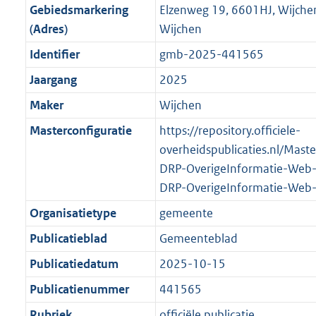
r
g
f
n
i
e
b
K
b
4
Gebiedsmarkering
Elzenweg 19, 6601HJ, Wijch
o
r
o
f
n
i
b
K
(Adres)
Wijchen
o
o
r
o
f
n
b
Identifier
gmb-2025-441565
t
o
m
r
o
f
t
t
Jaargang
2025
a
m
r
o
e
t
a
a
m
r
Maker
Wijchen
:
e
t
a
a
m
Masterconfiguratie
https://repository.officiele-
2
:
t
a
a
overheidspublicaties.nl/Mast
K
2
t
a
DRP-OverigeInformatie-Web
b
K
t
DRP-OverigeInformatie-Web
b
Organisatietype
gemeente
Publicatieblad
Gemeenteblad
Publicatiedatum
2025-10-15
Publicatienummer
441565
Rubriek
officiële publicatie