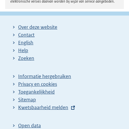
elektronische versies daarvan worden bij wijze van service aangeboden.
Over deze website
Contact
English
Help
Zoeken
Informatie hergebruiken
Privacy en cookies
Toegankelijkheid
Sitemap
E
Kwetsbaarheid melden
x
t
Open data