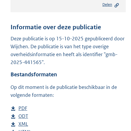
e
Delen
s
t
a
n
Informatie over deze publicatie
d
s
Deze publicatie is op 15-10-2025 gepubliceerd door
g
Wijchen. De publicatie is van het type overige
r
overheidsinformatie en heeft als identifier "gmb-
o
2025-441565".
o
t
Bestandsformaten
t
e
Op dit moment is de publicatie beschikbaar in de
:
8
volgende formaten:
1
2
D
PDF
b
K
o
D
ODT
e
b
b
w
o
D
XML
s
e
b