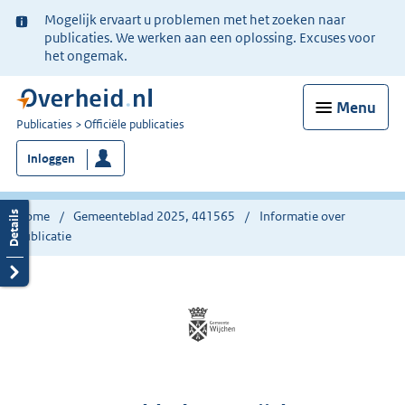
Ter
Mogelijk ervaart u problemen met het zoeken naar
informatie:
publicaties. We werken aan een oplossing. Excuses voor
het ongemak.
Menu
U
Publicaties
Officiële publicaties
bent
Inloggen
nu
hier:
Home
Gemeenteblad 2025, 441565
Informatie over
publicatie