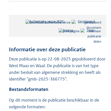
Authentieke versie (PDF)
b
Gerelateerd
e
Printen
Delen
s
t
a
n
Informatie over deze publicatie
d
s
Deze publicatie is op 22-08-2025 gepubliceerd door
g
West Maas en Waal. De publicatie is van het type
r
ander besluit van algemene strekking en heeft als
o
identifier "gmb-2025-366775".
o
t
Bestandsformaten
t
e
Op dit moment is de publicatie beschikbaar in de
:
6
volgende formaten:
0