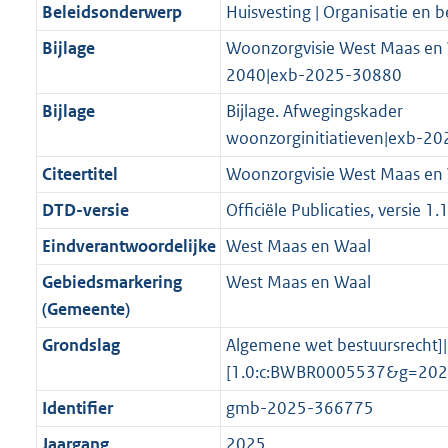
i
t
a
c
6
:
e
t
Beleidsonderwerp
Huisvesting | Organisatie en b
d
n
e
i
t
a
0
3
:
e
Bijlage
Woonzorgvisie West Maas en
s
d
i
e
i
t
4
7
2
:
2040|exb-2025-30880
g
s
n
i
e
i
K
1
K
1
r
g
Bijlage
Bijlage. Afwegingskader
f
n
i
e
b
K
b
7
o
r
woonzorginitiatieven|exb-2
o
f
n
i
b
K
o
o
r
o
f
n
b
Citeertitel
Woonzorgvisie West Maas en
t
o
m
r
o
f
DTD-versie
Officiële Publicaties, versie 1.
t
t
a
m
r
o
e
t
Eindverantwoordelijke
West Maas en Waal
a
a
m
r
:
e
t
a
a
m
Gebiedsmarkering
West Maas en Waal
2
:
t
a
a
(Gemeente)
K
2
t
a
Grondslag
Algemene wet bestuursrecht]|
b
K
t
[1.0:c:BWBR0005537&g=202
b
Identifier
gmb-2025-366775
Jaargang
2025