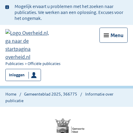
Ter
Mogelijk ervaart u problemen met het zoeken naar
informatie:
publicaties. We werken aan een oplossing. Excuses voor
het ongemak.
Menu
U
Publicaties
Officiële publicaties
bent
Inloggen
nu
hier:
Home
Gemeenteblad 2025, 366775
Informatie over
publicatie