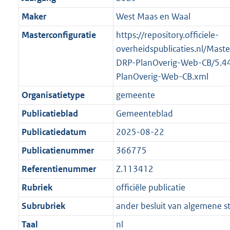
Maker
West Maas en Waal
Masterconfiguratie
https://repository.officiele-
overheidspublicaties.nl/Mast
DRP-PlanOverig-Web-CB/5.4
PlanOverig-Web-CB.xml
Organisatietype
gemeente
Publicatieblad
Gemeenteblad
Publicatiedatum
2025-08-22
Publicatienummer
366775
Referentienummer
Z.113412
Rubriek
officiële publicatie
Subrubriek
ander besluit van algemene s
Taal
nl