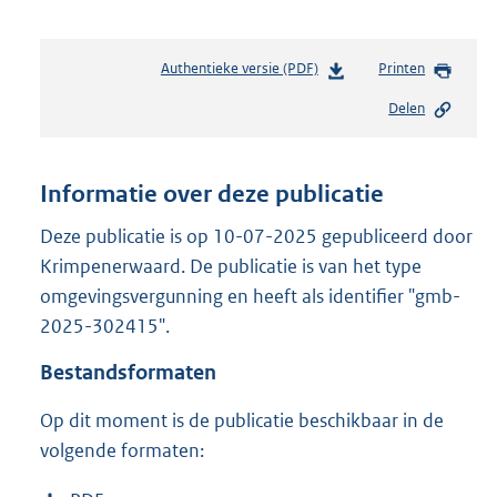
Authentieke versie (PDF)
b
Printen
e
Delen
s
t
a
n
Informatie over deze publicatie
d
s
Deze publicatie is op 10-07-2025 gepubliceerd door
g
Krimpenerwaard. De publicatie is van het type
r
omgevingsvergunning en heeft als identifier "gmb-
o
2025-302415".
o
t
Bestandsformaten
t
e
Op dit moment is de publicatie beschikbaar in de
:
2
volgende formaten:
6
9