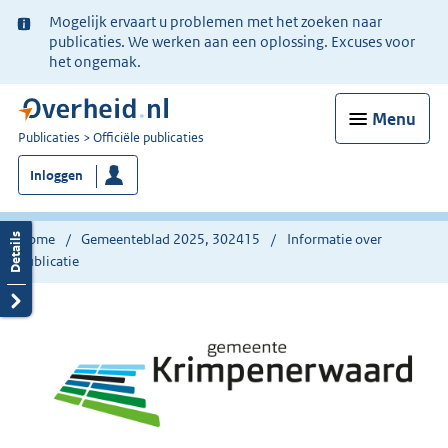
Ter
Mogelijk ervaart u problemen met het zoeken naar
informatie:
publicaties. We werken aan een oplossing. Excuses voor
het ongemak.
Menu
U
Publicaties
Officiële publicaties
bent
Inloggen
nu
hier:
Home
Gemeenteblad 2025, 302415
Informatie over
publicatie