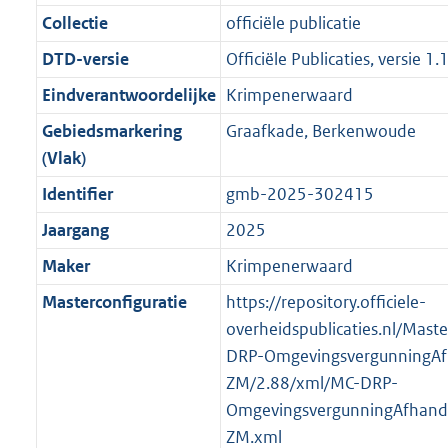
d
n
e
i
t
a
6
8
:
e
Collectie
officiële publicatie
s
d
i
e
i
t
9
6
4
:
g
s
DTD-versie
Officiële Publicaties, versie 1.
n
i
e
i
K
K
K
2
r
g
f
n
i
e
b
b
b
0
Eindverantwoordelijke
Krimpenerwaard
o
r
o
f
n
i
K
Gebiedsmarkering
Graafkade, Berkenwoude
o
o
r
o
f
n
b
(Vlak)
t
o
m
r
o
f
t
t
Identifier
gmb-2025-302415
a
m
r
o
e
t
a
a
m
r
Jaargang
2025
:
e
t
a
a
m
Maker
Krimpenerwaard
2
:
t
a
a
K
2
Masterconfiguratie
https://repository.officiele-
t
a
b
K
overheidspublicaties.nl/Mast
t
b
DRP-OmgevingsvergunningAf
ZM/2.88/xml/MC-DRP-
OmgevingsvergunningAfhande
ZM.xml