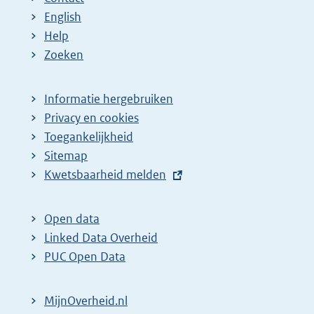
English
Help
Zoeken
Informatie hergebruiken
Privacy en cookies
Toegankelijkheid
Sitemap
E
Kwetsbaarheid melden
x
t
Open data
e
Linked Data Overheid
r
PUC Open Data
n
e
MijnOverheid.nl
l