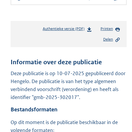
Authentieke versie (PDF)
b
Printen
e
Delen
s
t
a
n
Informatie over deze publicatie
d
s
Deze publicatie is op 10-07-2025 gepubliceerd door
g
Hengelo. De publicatie is van het type algemeen
r
verbindend voorschrift (verordening) en heeft als
o
identifier "gmb-2025-302017".
o
t
Bestandsformaten
t
e
Op dit moment is de publicatie beschikbaar in de
:
2
volgende formaten: