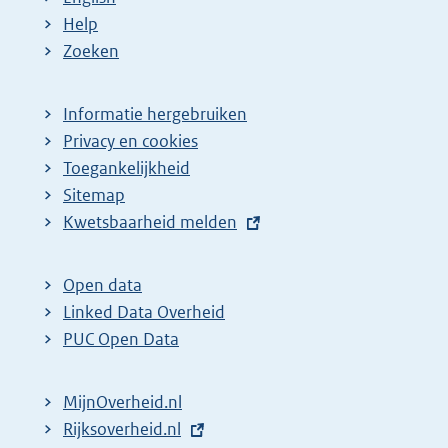
Help
Zoeken
Informatie hergebruiken
Privacy en cookies
Toegankelijkheid
Sitemap
E
Kwetsbaarheid melden
x
t
Open data
e
Linked Data Overheid
r
PUC Open Data
n
e
MijnOverheid.nl
l
E
Rijksoverheid.nl
i