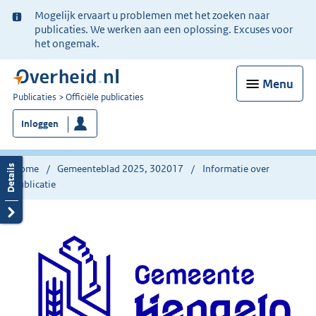
Ter
Mogelijk ervaart u problemen met het zoeken naar
informatie:
publicaties. We werken aan een oplossing. Excuses voor
het ongemak.
Menu
U
Publicaties
Officiële publicaties
bent
Inloggen
nu
hier:
Home
Gemeenteblad 2025, 302017
Informatie over
publicatie