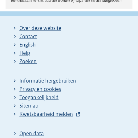
elektronische versies daarvan worden bij wijze van service aangeboden.
Over deze website
Contact
English
Help
Zoeken
Informatie hergebruiken
Privacy en cookies
Toegankelijkheid
Sitemap
E
Kwetsbaarheid melden
x
t
Open data