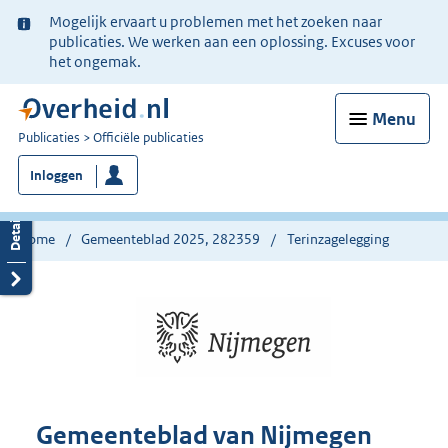
Ter
Mogelijk ervaart u problemen met het zoeken naar
informatie:
publicaties. We werken aan een oplossing. Excuses voor
het ongemak.
Menu
U
Publicaties
Officiële publicaties
bent
Inloggen
nu
hier:
Home
Gemeenteblad 2025, 282359
Terinzagelegging
Gemeenteblad van Nijmegen