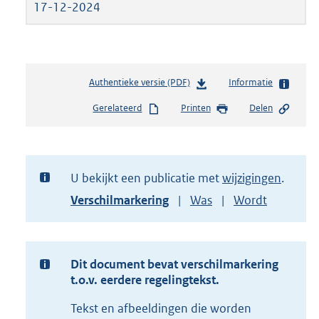
17-12-2024
Authentieke versie (PDF)
b
Informatie
e
Gerelateerd
Printen
Delen
s
t
a
n
d
U bekijkt een publicatie met
wijzigingen
s
Toon
Verschilmarkering
Was
Wordt
g
versie
r
van
o
document
o
t
Dit document bevat verschilmarkering
t
t.o.v. eerdere regelingtekst.
e
Tekst en afbeeldingen die worden
: