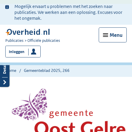
Ter
Mogelijk ervaart u problemen met het zoeken naar
informatie:
publicaties. We werken aan een oplossing. Excuses voor
het ongemak.
Menu
U
Publicaties
Officiële publicaties
bent
Inloggen
nu
hier:
Home
Gemeenteblad 2025, 266