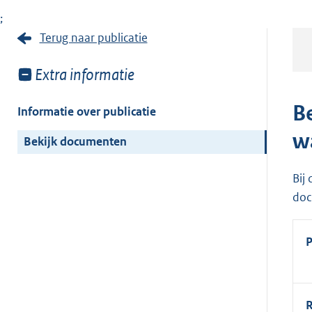
;
Terug naar publicatie
Toon
Extra informatie
meer
van:
B
Informatie over publicatie
w
Bekijk documenten
Bij
doc
P
R