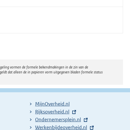
regeling vormen de formele bekendmakingen in de zin van de
eldt dat alleen de in papieren vorm uitgegeven bladen formele status
MijnOverheid.nl
E
Rijksoverheid.nl
x
E
Ondernemersplein.nl
t
x
E
Werkenbijdeoverheid.nl