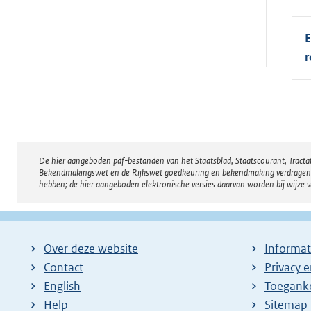
E
r
De hier aangeboden pdf-bestanden van het Staatsblad, Staatscourant, Tract
Disclaimer
Bekendmakingswet en de Rijkswet goedkeuring en bekendmaking verdragen voor
hebben; de hier aangeboden elektronische versies daarvan worden bij wijze 
Over deze website
Informat
Contact
Privacy 
English
Toeganke
Help
Sitemap