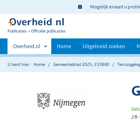
Ter
Mogelijk ervaart u prob
informatie:
U
Publicaties
Officiële publicaties
bent
Primaire
nu
Andere
Overheid.nl
Home
Uitgebreid zoeken
M
hier:
sites
navigatie
binnen
U bent hier:
Home
Gemeenteblad 2025, 233840
Terinzagele
G
Dat
28-