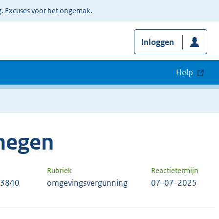
g. Excuses voor het ongemak.
Inloggen
Help
megen
Rubriek
Reactietermijn
33840
omgevingsvergunning
07-07-2025