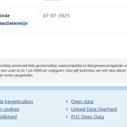
inde
07-07-2025
eactietermijn
atenblad, provinciaal blad, gemeenteblad, waterschapsblad en blad gemeenschappelijke 
 zover ze na 1 juli 2009 zijn uitgegeven. Voor pdf-publicaties van vóór deze datum g
van service aangeboden.
ie hergebruiken
Open data
en cookies
Linked Data Overheid
lijkheid
PUC Open Data