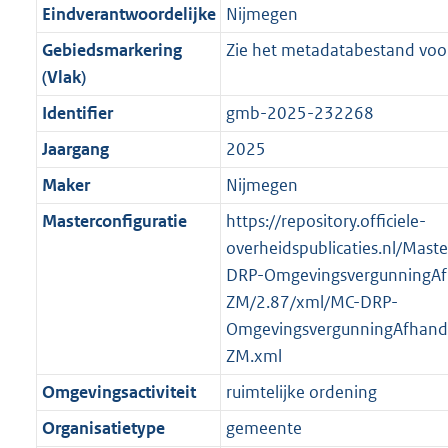
r
g
f
n
i
e
b
K
b
1
Eindverantwoordelijke
Nijmegen
o
r
o
f
n
i
b
K
Gebiedsmarkering
Zie het metadatabestand voor
o
o
r
o
f
n
b
(Vlak)
t
o
m
r
o
f
t
t
Identifier
gmb-2025-232268
a
m
r
o
e
t
a
a
m
r
Jaargang
2025
:
e
t
a
a
m
Maker
Nijmegen
2
:
t
a
a
K
2
Masterconfiguratie
https://repository.officiele-
t
a
b
K
overheidspublicaties.nl/Mast
t
b
DRP-OmgevingsvergunningAf
ZM/2.87/xml/MC-DRP-
OmgevingsvergunningAfhande
ZM.xml
Omgevingsactiviteit
ruimtelijke ordening
Organisatietype
gemeente