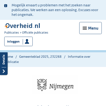
Ter
Mogelijk ervaart u problemen met het zoeken naar
informatie:
publicaties. We werken aan een oplossing. Excuses voor
het ongemak.
Menu
U
Publicaties
Officiële publicaties
bent
Inloggen
nu
hier:
Home
Gemeenteblad 2025, 232268
Informatie over
publicatie