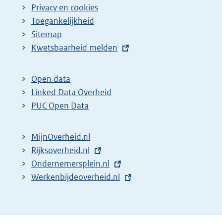
Privacy en cookies
Toegankelijkheid
Sitemap
E
Kwetsbaarheid melden
x
t
Open data
e
Linked Data Overheid
r
PUC Open Data
n
e
MijnOverheid.nl
l
E
Rijksoverheid.nl
i
x
E
Ondernemersplein.nl
n
t
x
E
Werkenbijdeoverheid.nl
k
e
t
x
:
r
e
t
n
r
e