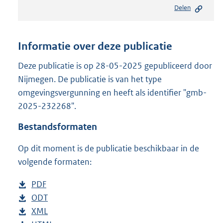
e
Delen
s
t
a
n
Informatie over deze publicatie
d
s
Deze publicatie is op 28-05-2025 gepubliceerd door
g
Nijmegen. De publicatie is van het type
r
omgevingsvergunning en heeft als identifier "gmb-
o
2025-232268".
o
t
Bestandsformaten
t
e
Op dit moment is de publicatie beschikbaar in de
:
8
volgende formaten:
1
8
D
PDF
b
K
o
D
ODT
e
b
b
w
o
D
XML
s
e
b