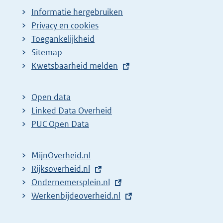
Informatie hergebruiken
Privacy en cookies
Toegankelijkheid
Sitemap
E
Kwetsbaarheid melden
x
t
Open data
e
Linked Data Overheid
r
PUC Open Data
n
e
MijnOverheid.nl
l
E
Rijksoverheid.nl
i
x
E
Ondernemersplein.nl
n
t
x
E
Werkenbijdeoverheid.nl
k
e
t
x
:
r
e
t