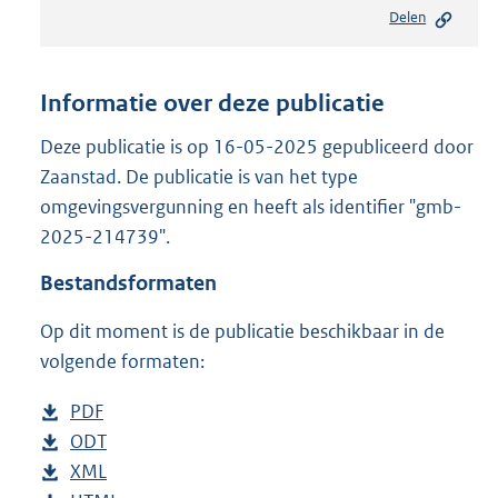
e
Delen
s
t
a
n
Informatie over deze publicatie
d
s
Deze publicatie is op 16-05-2025 gepubliceerd door
g
Zaanstad. De publicatie is van het type
r
omgevingsvergunning en heeft als identifier "gmb-
o
2025-214739".
o
t
Bestandsformaten
t
e
Op dit moment is de publicatie beschikbaar in de
:
1
volgende formaten:
9
1
D
PDF
b
K
o
D
ODT
e
b
b
w
o
D
XML
s
e
b