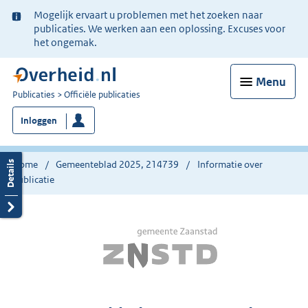
Ter
Mogelijk ervaart u problemen met het zoeken naar
informatie:
publicaties. We werken aan een oplossing. Excuses voor
het ongemak.
Menu
U
Publicaties
Officiële publicaties
bent
Inloggen
nu
hier:
Home
Gemeenteblad 2025, 214739
Informatie over
publicatie