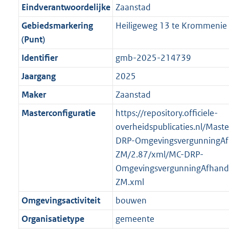
r
g
f
n
i
e
b
b
b
6
Eindverantwoordelijke
Zaanstad
o
r
o
f
n
i
K
Gebiedsmarkering
Heiligeweg 13 te Krommenie
o
o
r
o
f
n
b
(Punt)
t
o
m
r
o
f
t
t
Identifier
gmb-2025-214739
a
m
r
o
e
t
a
a
m
r
Jaargang
2025
:
e
t
a
a
m
Maker
Zaanstad
2
:
t
a
a
K
2
Masterconfiguratie
https://repository.officiele-
t
a
b
K
overheidspublicaties.nl/Mast
t
b
DRP-OmgevingsvergunningAf
ZM/2.87/xml/MC-DRP-
OmgevingsvergunningAfhande
ZM.xml
Omgevingsactiviteit
bouwen
Organisatietype
gemeente