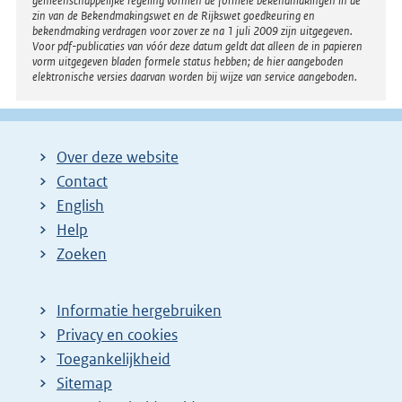
gemeenschappelijke regeling vormen de formele bekendmakingen in de
zin van de Bekendmakingswet en de Rijkswet goedkeuring en
bekendmaking verdragen voor zover ze na 1 juli 2009 zijn uitgegeven.
Voor pdf-publicaties van vóór deze datum geldt dat alleen de in papieren
vorm uitgegeven bladen formele status hebben; de hier aangeboden
elektronische versies daarvan worden bij wijze van service aangeboden.
Over deze website
Contact
English
Help
Zoeken
Informatie hergebruiken
Privacy en cookies
Toegankelijkheid
Sitemap