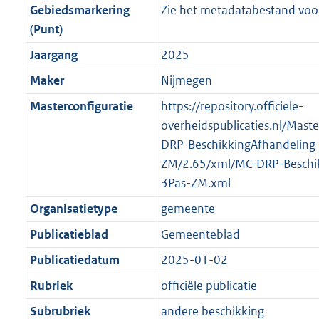
r
g
f
n
i
e
b
K
b
7
Gebiedsmarkering
Zie het metadatabestand voor
o
r
o
f
n
i
b
K
(Punt)
o
o
r
o
f
n
b
Jaargang
2025
t
o
m
r
o
f
t
t
Maker
Nijmegen
a
m
r
o
e
t
a
a
m
r
Masterconfiguratie
https://repository.officiele-
:
e
t
a
a
m
overheidspublicaties.nl/Mast
2
:
t
a
a
DRP-BeschikkingAfhandeling
K
2
t
a
ZM/2.65/xml/MC-DRP-Beschik
b
K
t
3Pas-ZM.xml
b
Organisatietype
gemeente
Publicatieblad
Gemeenteblad
Publicatiedatum
2025-01-02
Rubriek
officiële publicatie
Subrubriek
andere beschikking