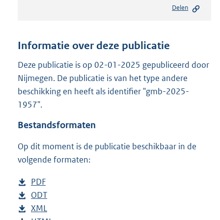
e
Delen
s
t
a
n
Informatie over deze publicatie
d
s
Deze publicatie is op 02-01-2025 gepubliceerd door
g
Nijmegen. De publicatie is van het type andere
r
beschikking en heeft als identifier "gmb-2025-
o
1957".
o
t
Bestandsformaten
t
e
Op dit moment is de publicatie beschikbaar in de
:
8
volgende formaten:
0
5
D
PDF
b
K
o
D
ODT
e
b
b
w
o
D
XML
s
e
b