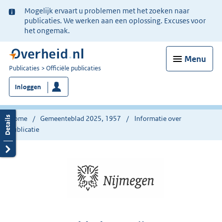
Ter
Mogelijk ervaart u problemen met het zoeken naar
informatie:
publicaties. We werken aan een oplossing. Excuses voor
het ongemak.
Menu
U
Publicaties
Officiële publicaties
bent
Inloggen
nu
hier:
Home
Gemeenteblad 2025, 1957
Informatie over
publicatie