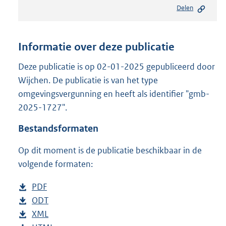
e
Delen
s
t
a
n
Informatie over deze publicatie
d
s
Deze publicatie is op 02-01-2025 gepubliceerd door
g
Wijchen. De publicatie is van het type
r
omgevingsvergunning en heeft als identifier "gmb-
o
2025-1727".
o
t
Bestandsformaten
t
e
Op dit moment is de publicatie beschikbaar in de
:
8
volgende formaten:
1
6
D
PDF
b
K
o
D
ODT
e
b
b
w
o
D
XML
s
e
b