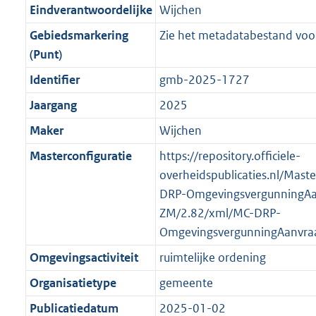
r
g
f
n
i
e
b
K
b
5
Eindverantwoordelijke
Wijchen
o
r
o
f
n
i
b
K
Gebiedsmarkering
Zie het metadatabestand voor
o
o
r
o
f
n
b
(Punt)
t
o
m
r
o
f
t
t
Identifier
gmb-2025-1727
a
m
r
o
e
t
a
a
m
r
Jaargang
2025
:
e
t
a
a
m
Maker
Wijchen
2
:
t
a
a
K
2
Masterconfiguratie
https://repository.officiele-
t
a
b
K
overheidspublicaties.nl/Mast
t
b
DRP-OmgevingsvergunningAa
ZM/2.82/xml/MC-DRP-
OmgevingsvergunningAanvra
Omgevingsactiviteit
ruimtelijke ordening
Organisatietype
gemeente
Publicatiedatum
2025-01-02