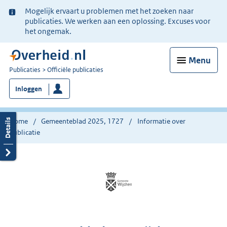
Ter
Mogelijk ervaart u problemen met het zoeken naar
informatie:
publicaties. We werken aan een oplossing. Excuses voor
het ongemak.
Menu
U
Publicaties
Officiële publicaties
bent
Inloggen
nu
hier:
Home
Gemeenteblad 2025, 1727
Informatie over
publicatie