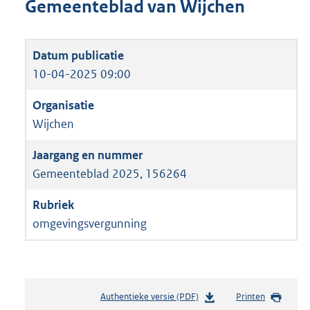
Gemeenteblad van Wijchen
10-04-2025 09:00
Wijchen
Gemeenteblad 2025, 156264
omgevingsvergunning
Authentieke versie (PDF)
b
Printen