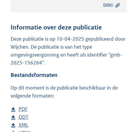
e
Delen
s
t
a
n
Informatie over deze publicatie
d
s
Deze publicatie is op 10-04-2025 gepubliceerd door
g
Wijchen. De publicatie is van het type
r
omgevingsvergunning en heeft als identifier "gmb-
o
2025-156264".
o
t
Bestandsformaten
t
e
Op dit moment is de publicatie beschikbaar in de
:
8
volgende formaten:
9
6
D
PDF
b
K
o
D
ODT
e
b
b
w
o
D
XML
s
e
b