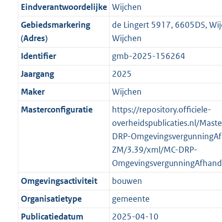
r
g
f
n
i
e
b
K
b
1
Eindverantwoordelijke
Wijchen
o
r
o
f
n
i
b
K
Gebiedsmarkering
de Lingert 5917, 6605DS, Wi
o
o
r
o
f
n
b
(Adres)
Wijchen
t
o
m
r
o
f
t
t
Identifier
gmb-2025-156264
a
m
r
o
e
t
a
a
m
r
Jaargang
2025
:
e
t
a
a
m
Maker
Wijchen
2
:
t
a
a
K
2
Masterconfiguratie
https://repository.officiele-
t
a
b
K
overheidspublicaties.nl/Mast
t
b
DRP-OmgevingsvergunningAf
ZM/3.39/xml/MC-DRP-
OmgevingsvergunningAfhand
Omgevingsactiviteit
bouwen
Organisatietype
gemeente
Publicatiedatum
2025-04-10