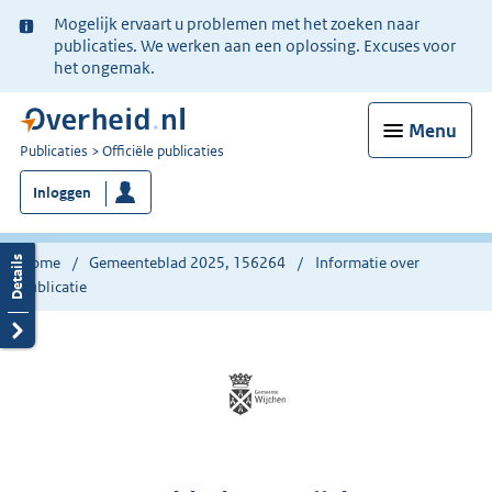
Ter
Mogelijk ervaart u problemen met het zoeken naar
informatie:
publicaties. We werken aan een oplossing. Excuses voor
het ongemak.
Menu
U
Publicaties
Officiële publicaties
bent
Inloggen
nu
hier:
Home
Gemeenteblad 2025, 156264
Informatie over
publicatie