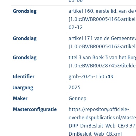
Grondslag
artikel 160, eerste lid, van 
[1.0:c:BWBR0005416&artike
02-12
Grondslag
artikel 171 van de Gemeentew
[1.0:c:BWBR0005416&artik
Grondslag
titel 3 van Boek 3 van het Bur
[1.0:c:BWBR0028745&titeld
Identifier
gmb-2025-150549
Jaargang
2025
Maker
Gennep
Masterconfiguratie
https://repository.officiele-
overheidspublicaties.nl/Mast
DRP-DmBesluit-Web-CB/3.37
DmBesluit-Web-CB.xml