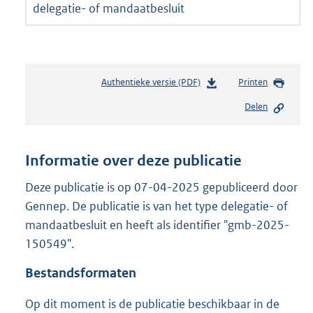
delegatie- of mandaatbesluit
Authentieke versie (PDF)
b
Printen
e
Delen
s
t
a
n
Informatie over deze publicatie
d
s
Deze publicatie is op 07-04-2025 gepubliceerd door
g
Gennep. De publicatie is van het type delegatie- of
r
mandaatbesluit en heeft als identifier "gmb-2025-
o
150549".
o
t
Bestandsformaten
t
e
Op dit moment is de publicatie beschikbaar in de
: