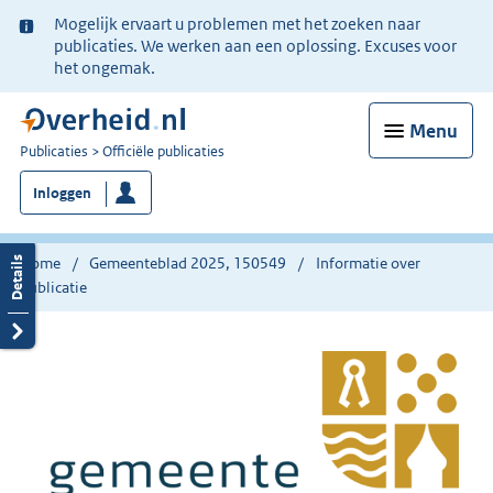
Ter
Mogelijk ervaart u problemen met het zoeken naar
informatie:
publicaties. We werken aan een oplossing. Excuses voor
het ongemak.
Menu
U
Publicaties
Officiële publicaties
bent
Inloggen
nu
hier:
Home
Gemeenteblad 2025, 150549
Informatie over
publicatie