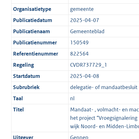
Organisatietype
gemeente
Publicatiedatum
2025-04-07
Publicatienaam
Gemeenteblad
Publicatienummer
150549
Referentienummer
822564
Regeling
CVDR737729_1
Startdatum
2025-04-08
Subrubriek
delegatie- of mandaatbesluit
Taal
nl
Titel
Mandaat- , volmacht- en mach
het project “Vroegsignalering
wijk Noord- en Midden-Limb
Uitgever
Gennep