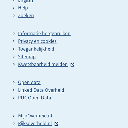
English
Help
Zoeken
Informatie hergebruiken
Privacy en cookies
Toegankelijkheid
Sitemap
E
Kwetsbaarheid melden
x
t
Open data
e
Linked Data Overheid
r
PUC Open Data
n
e
MijnOverheid.nl
l
E
Rijksoverheid.nl
i