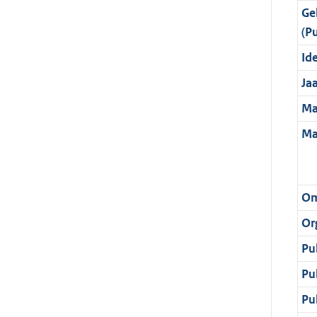
Ge
(P
Ide
Ja
Ma
Ma
Om
Or
Pu
Pu
Pu