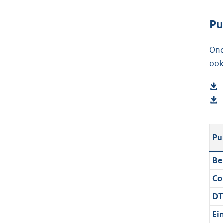
Pu
Ond
ook
Pu
Be
Col
DT
Ei