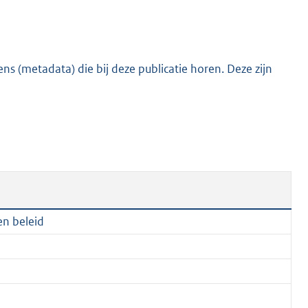
:
8
1
0
s (metadata) die bij deze publicatie horen. Deze zijn
K
b
en beleid