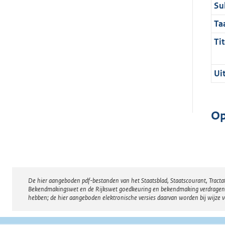
Su
Ta
Tit
Ui
Op
De hier aangeboden pdf-bestanden van het Staatsblad, Staatscourant, Tract
Disclaimer
Bekendmakingswet en de Rijkswet goedkeuring en bekendmaking verdragen voor
hebben; de hier aangeboden elektronische versies daarvan worden bij wijze 