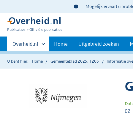
Ter
Mogelijk ervaart u prob
informatie:
U
Publicaties
Officiële publicaties
bent
Primaire
nu
Andere
Overheid.nl
Home
Uitgebreid zoeken
M
hier:
sites
navigatie
binnen
U bent hier:
Home
Gemeenteblad 2025, 1203
Informatie ove
G
Dat
02-