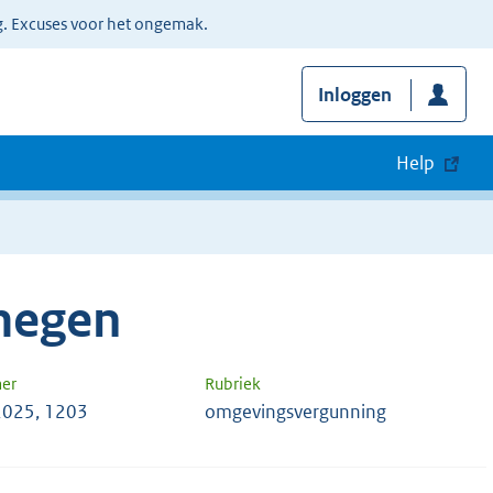
g. Excuses voor het ongemak.
Inloggen
Help
megen
er
Rubriek
2025, 1203
omgevingsvergunning