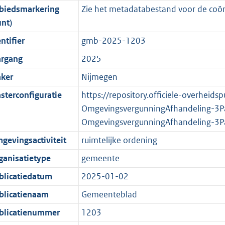
biedsmarkering
Zie het metadatabestand voor de coör
o
o
o
f
n
i
b
K
unt)
t
o
r
o
f
n
b
t
t
m
r
o
f
ntifier
gmb-2025-1203
e
t
a
m
r
o
argang
2025
:
e
a
a
m
r
ker
Nijmegen
2
:
t
a
a
m
K
2
t
a
a
sterconfiguratie
https://repository.officiele-overheids
b
K
t
a
OmgevingsvergunningAfhandeling-3
b
t
OmgevingsvergunningAfhandeling-3P
gevingsactiviteit
ruimtelijke ordening
ganisatietype
gemeente
blicatiedatum
2025-01-02
blicatienaam
Gemeenteblad
blicatienummer
1203