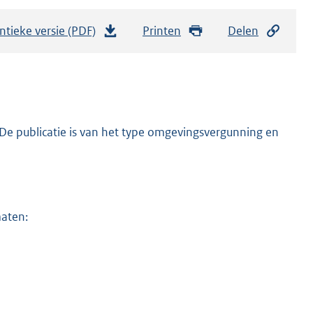
ntieke versie (PDF)
b
Printen
Delen
e
s
t
a
n
De publicatie is van het type omgevingsvergunning en
d
s
g
r
maten:
o
o
t
t
e