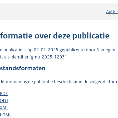
Authe
nformatie over deze publicatie
e publicatie is op 02-01-2025 gepubliceerd door Nijmegen. 
ft als identifier "gmb-2025-1203".
standsformaten
dit moment is de publicatie beschikbaar in de volgende for
D
PDF
b
o
D
ODT
e
b
w
o
D
XML
s
e
b
n
w
o
D
HTML
t
s
e
b