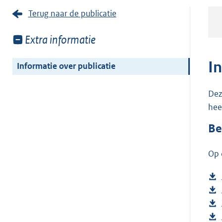
Terug naar de publicatie
Toon
Extra informatie
meer
van:
I
Informatie over publicatie
Dez
hee
Be
Op 