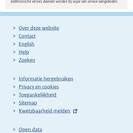
elektronische versies daarvan worden bij wijze van service aangeboden.
Over deze website
Contact
English
Help
Zoeken
Informatie hergebruiken
Privacy en cookies
Toegankelijkheid
Sitemap
E
Kwetsbaarheid melden
x
t
Open data