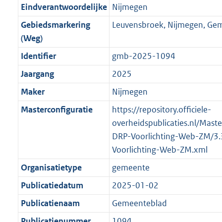
r
g
f
n
i
e
b
K
b
8
Eindverantwoordelijke
Nijmegen
o
r
o
f
n
i
b
K
Gebiedsmarkering
Leuvensbroek, Nijmegen, Ge
o
o
r
o
f
n
b
(Weg)
t
o
m
r
o
f
t
t
Identifier
gmb-2025-1094
a
m
r
o
e
t
a
a
m
r
Jaargang
2025
:
e
t
a
a
m
Maker
Nijmegen
4
:
t
a
a
K
4
Masterconfiguratie
https://repository.officiele-
t
a
b
K
overheidspublicaties.nl/Mast
t
b
DRP-Voorlichting-Web-ZM/3
Voorlichting-Web-ZM.xml
Organisatietype
gemeente
Publicatiedatum
2025-01-02
Publicatienaam
Gemeenteblad
Publicatienummer
1094