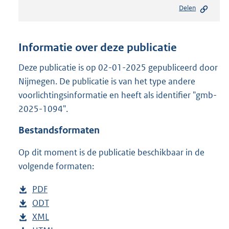
e
Delen
s
t
a
n
Informatie over deze publicatie
d
s
Deze publicatie is op 02-01-2025 gepubliceerd door
g
Nijmegen. De publicatie is van het type andere
r
voorlichtingsinformatie en heeft als identifier "gmb-
o
2025-1094".
o
t
Bestandsformaten
t
e
Op dit moment is de publicatie beschikbaar in de
:
8
volgende formaten:
3
9
D
PDF
b
K
o
D
ODT
e
b
b
w
o
D
XML
s
e
b