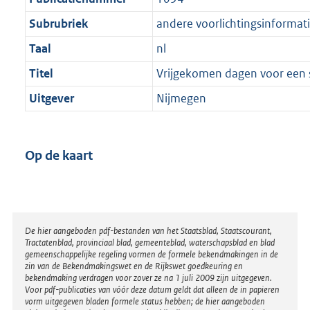
Subrubriek
andere voorlichtingsinformat
Taal
nl
Titel
Vrijgekomen dagen voor een 
Uitgever
Nijmegen
Op de kaart
Disclaimer
De hier aangeboden pdf-bestanden van het Staatsblad, Staatscourant,
Tractatenblad, provinciaal blad, gemeenteblad, waterschapsblad en blad
gemeenschappelijke regeling vormen de formele bekendmakingen in de
zin van de Bekendmakingswet en de Rijkswet goedkeuring en
bekendmaking verdragen voor zover ze na 1 juli 2009 zijn uitgegeven.
Voor pdf-publicaties van vóór deze datum geldt dat alleen de in papieren
vorm uitgegeven bladen formele status hebben; de hier aangeboden