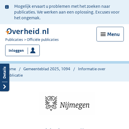
Ter
Mogelijk ervaart u problemen met het zoeken naar
informatie:
publicaties. We werken aan een oplossing. Excuses voor
het ongemak.
Menu
U
Publicaties
Officiële publicaties
bent
Inloggen
nu
hier:
Home
Gemeenteblad 2025, 1094
Informatie over
publicatie