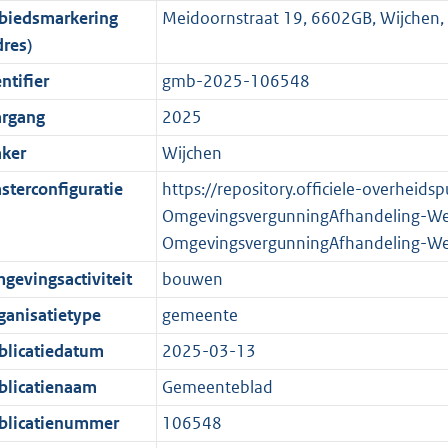
biedsmarkering
Meidoornstraat 19, 6602GB, Wijchen
o
o
o
f
n
i
b
K
dres)
t
o
r
o
f
n
b
t
t
m
r
o
f
ntifier
gmb-2025-106548
e
t
a
m
r
o
argang
2025
:
e
a
a
m
r
ker
Wijchen
2
:
t
a
a
m
K
2
t
a
a
sterconfiguratie
https://repository.officiele-overheids
b
K
t
a
OmgevingsvergunningAfhandeling-W
b
t
OmgevingsvergunningAfhandeling-W
gevingsactiviteit
bouwen
ganisatietype
gemeente
blicatiedatum
2025-03-13
blicatienaam
Gemeenteblad
blicatienummer
106548