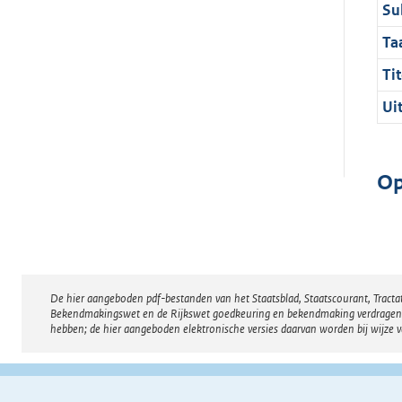
Su
Ta
Tit
Ui
Op
De hier aangeboden pdf-bestanden van het Staatsblad, Staatscourant, Tract
Disclaimer
Bekendmakingswet en de Rijkswet goedkeuring en bekendmaking verdragen voor
hebben; de hier aangeboden elektronische versies daarvan worden bij wijze 