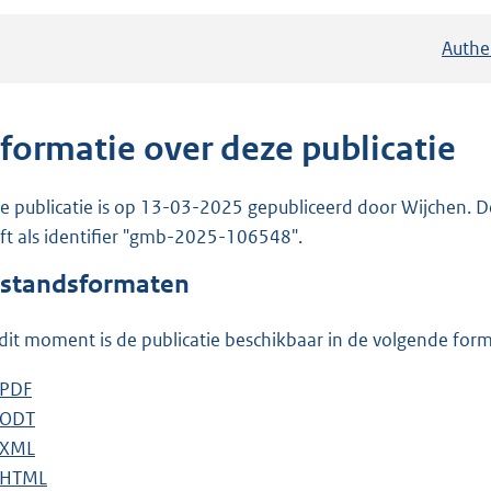
Authe
nformatie over deze publicatie
e publicatie is op 13-03-2025 gepubliceerd door Wijchen. D
ft als identifier "gmb-2025-106548".
standsformaten
dit moment is de publicatie beschikbaar in de volgende for
D
PDF
b
o
D
ODT
e
b
w
o
D
XML
s
e
b
n
w
o
D
HTML
t
s
e
b