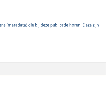
:
8
9
6
s (metadata) die bij deze publicatie horen. Deze zijn
K
b