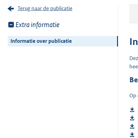
Terug naar de publicatie
Toon
Extra informatie
meer
van:
I
Informatie over publicatie
Dez
hee
Be
Op 