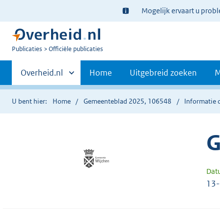
Ter
Mogelijk ervaart u prob
informatie:
U
Publicaties
Officiële publicaties
bent
Primaire
nu
Andere
Overheid.nl
Home
Uitgebreid zoeken
M
hier:
sites
navigatie
binnen
U bent hier:
Home
Gemeenteblad 2025, 106548
Informatie 
G
Dat
13-