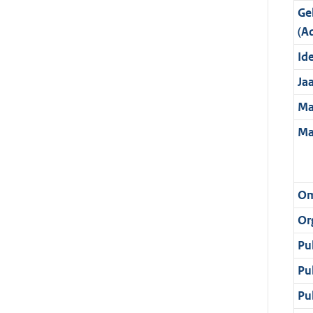
Ge
(A
Ide
Ja
Ma
Ma
Om
Or
Pu
Pu
Pu