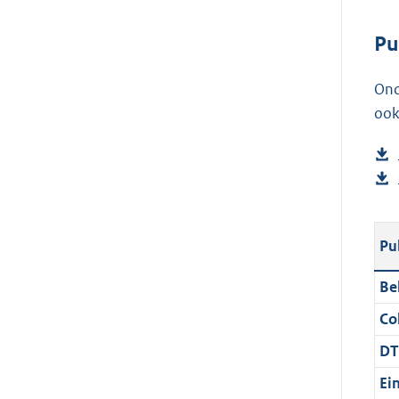
Pu
Ond
ook
Pu
Be
Col
DT
Ei