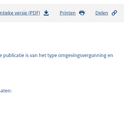
ntieke versie (PDF)
b
Printen
Delen
e
s
t
a
n
e publicatie is van het type omgevingsvergunning en
d
s
g
r
maten:
o
o
t
t
e