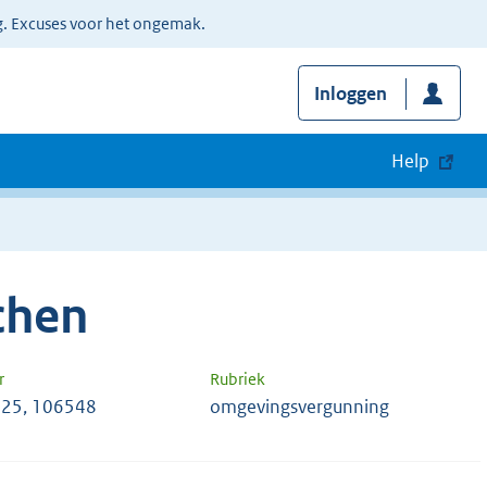
g. Excuses voor het ongemak.
Inloggen
Help
chen
r
Rubriek
25, 106548
omgevingsvergunning