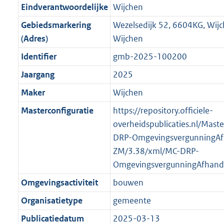
r
g
f
n
i
e
b
K
b
8
Eindverantwoordelijke
Wijchen
o
r
o
f
n
i
b
K
Gebiedsmarkering
Wezelsedijk 52, 6604KG, Wij
o
o
r
o
f
n
b
(Adres)
Wijchen
t
o
m
r
o
f
t
t
Identifier
gmb-2025-100200
a
m
r
o
e
t
a
a
m
r
Jaargang
2025
:
e
t
a
a
m
Maker
Wijchen
2
:
t
a
a
K
2
Masterconfiguratie
https://repository.officiele-
t
a
b
K
overheidspublicaties.nl/Mast
t
b
DRP-OmgevingsvergunningAf
ZM/3.38/xml/MC-DRP-
OmgevingsvergunningAfhand
Omgevingsactiviteit
bouwen
Organisatietype
gemeente
Publicatiedatum
2025-03-13