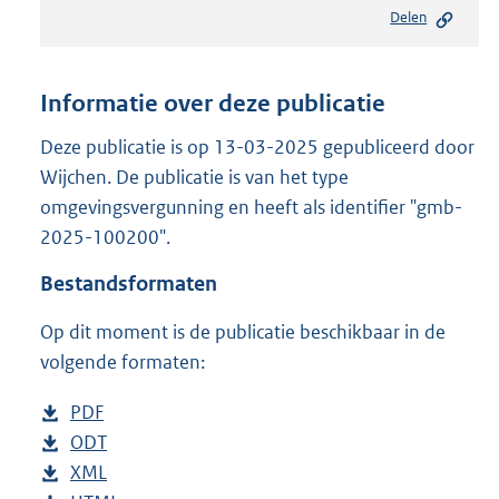
e
Delen
s
t
a
n
Informatie over deze publicatie
d
s
Deze publicatie is op 13-03-2025 gepubliceerd door
g
Wijchen. De publicatie is van het type
r
omgevingsvergunning en heeft als identifier "gmb-
o
2025-100200".
o
t
Bestandsformaten
t
e
Op dit moment is de publicatie beschikbaar in de
:
8
volgende formaten:
8
6
D
PDF
b
K
o
D
ODT
e
b
b
w
o
D
XML
s
e
b