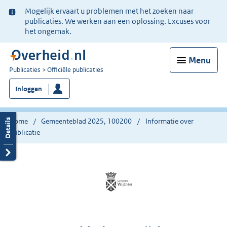
Ter
Mogelijk ervaart u problemen met het zoeken naar
informatie:
publicaties. We werken aan een oplossing. Excuses voor
het ongemak.
Menu
U
Publicaties
Officiële publicaties
bent
Inloggen
nu
hier:
Home
Gemeenteblad 2025, 100200
Informatie over
publicatie