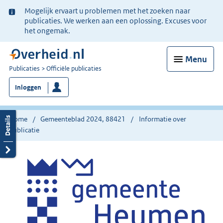
Ter
Mogelijk ervaart u problemen met het zoeken naar
informatie:
publicaties. We werken aan een oplossing. Excuses voor
het ongemak.
Menu
U
Publicaties
Officiële publicaties
bent
Inloggen
nu
hier:
Home
Gemeenteblad 2024, 88421
Informatie over
publicatie