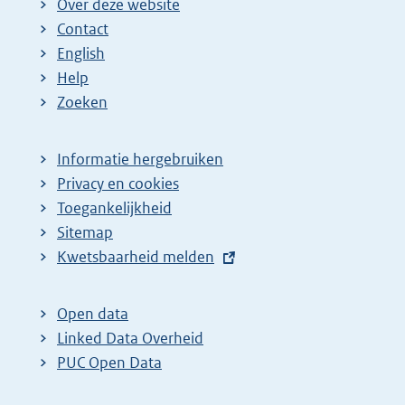
Over deze website
Contact
English
Help
Zoeken
Informatie hergebruiken
Privacy en cookies
Toegankelijkheid
Sitemap
E
Kwetsbaarheid melden
x
t
Open data
e
Linked Data Overheid
r
PUC Open Data
n
e