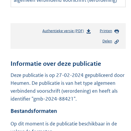
Authentieke versie (PDF)
b
Printen
e
Delen
s
t
a
n
Informatie over deze publicatie
d
s
Deze publicatie is op 27-02-2024 gepubliceerd door
g
Heumen. De publicatie is van het type algemeen
r
verbindend voorschrift (verordening) en heeft als
o
identifier "gmb-2024-88421".
o
t
Bestandsformaten
t
e
Op dit moment is de publicatie beschikbaar in de
:
2